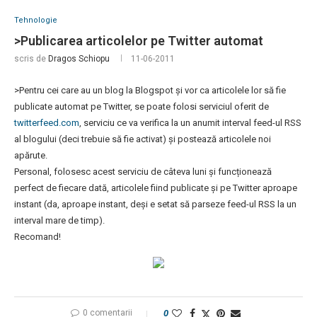
Tehnologie
>Publicarea articolelor pe Twitter automat
scris de
Dragos Schiopu
11-06-2011
>Pentru cei care au un blog la Blogspot și vor ca articolele lor să fie
publicate automat pe Twitter, se poate folosi serviciul oferit de
twitterfeed.com
, serviciu ce va verifica la un anumit interval feed-ul RSS
al blogului (deci trebuie să fie activat) și postează articolele noi
apărute.
Personal, folosesc acest serviciu de câteva luni și funcționează
perfect de fiecare dată, articolele fiind publicate și pe Twitter aproape
instant (da, aproape instant, deși e setat să parseze feed-ul RSS la un
interval mare de timp).
Recomand!
0 comentarii
0