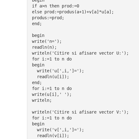
begin
if a>n then prod:=0
else prod:=produs(a+1)+v[a]*u[a];
produs:=prod;
end;
begin
write('n=');
readln(n);
writeln('Citire si afisare vector U:');
for i:=1 to n do
begin
  write('u[',i,']=');
  readln(u[i]);
end;
for i:=1 to n do
write(u[i],' ');
writeln;
writeln('Citire si afisare vector V:');
for i:=1 to n do
begin
  write('v[',i,']=');
  readln(v[i]);