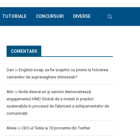
TUTORIALE
CONCURSURI
DIVERSE
COMENTARII
Dan
la
Englezii incep sa fie sceptici cu privire la folosirea
camerelor de supraveghere chinezesti?
Alin
la
Noile device-uri și servicii demonstrează
angajamentul HMD Global de a investi în practici
sustenabile în procesul de fabricare a echipamentelor de
comunicații
Alexa
la
CEO-ul Tesla ia 10 procente din Twitter