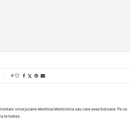
0
montam orice jucarie electrica/electronica sau care avea butoane. Pe ce
 le testez.