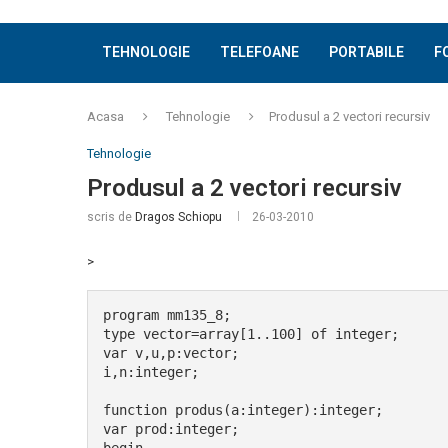
TEHNOLOGIE
TELEFOANE
PORTABILE
F
Acasa
Tehnologie
Produsul a 2 vectori recursiv
Tehnologie
Produsul a 2 vectori recursiv
scris de
Dragos Schiopu
26-03-2010
>
program mm135_8;
type vector=array[1..100] of integer;
var v,u,p:vector;
i,n:integer;
function produs(a:integer):integer;
var prod:integer;