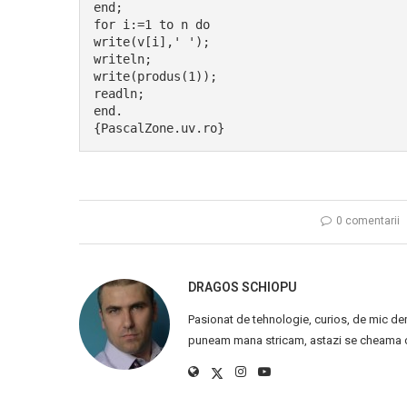
end;
for i:=1 to n do
write(v[i],' ');
writeln;
write(produs(1));
readln;
end.
{PascalZone.uv.ro}
0 comentarii
DRAGOS SCHIOPU
Pasionat de tehnologie, curios, de mic de
puneam mana stricam, astazi se cheama ca