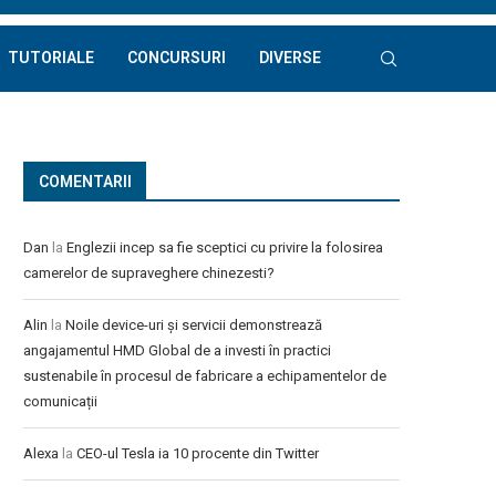
TUTORIALE
CONCURSURI
DIVERSE
COMENTARII
Dan
la
Englezii incep sa fie sceptici cu privire la folosirea
camerelor de supraveghere chinezesti?
Alin
la
Noile device-uri și servicii demonstrează
angajamentul HMD Global de a investi în practici
sustenabile în procesul de fabricare a echipamentelor de
comunicații
Alexa
la
CEO-ul Tesla ia 10 procente din Twitter