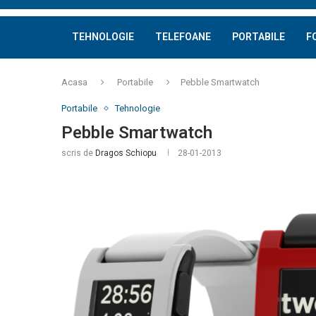
TEHNOLOGIE
TELEFOANE
PORTABILE
F
Acasa
Portabile
Pebble Smartwatch
Portabile
Tehnologie
Pebble Smartwatch
scris de
Dragos Schiopu
28-01-2013