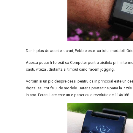
Dar in plus de aceste lucruri, Pebble este cu totul modabil. Orice
Acesta poate fi folosit ca Computer pentru bicileta prin interme
casti, viteza , distanta si timpul cand facem jogging.
Vorbim si un pic despre ceas, pentru ca in principal este un cea
digital sau tot felul de modele. Bateria poate tine pana la 7 zi
in apa. Ecranul are este un e-paper cu o rezolutie de 114×168.