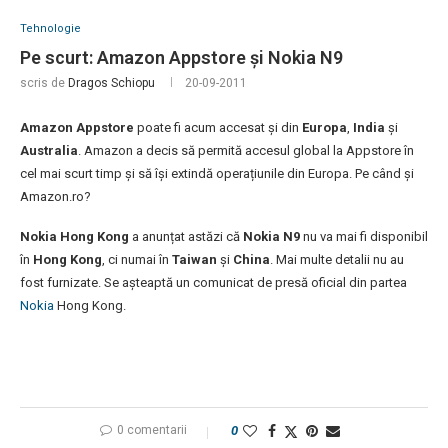
Tehnologie
Pe scurt: Amazon Appstore și Nokia N9
scris de
Dragos Schiopu
20-09-2011
Amazon Appstore
poate fi acum accesat și din
Europa
,
India
și
Australia
. Amazon a decis să permită accesul global la Appstore în
cel mai scurt timp și să își extindă operațiunile din Europa. Pe când și
Amazon.ro?
Nokia Hong Kong
a anunțat astăzi că
Nokia N9
nu va mai fi disponibil
în
Hong Kong
, ci numai în
Taiwan
și
China
. Mai multe detalii nu au
fost furnizate. Se așteaptă un comunicat de presă oficial din partea
Nokia
Hong Kong.
0 comentarii
0