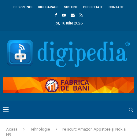
DESPRE NOI
DIGI GARAGE
SUSTINE
PUBLICITATE
CONTACT
joi, 16 iulie 2026
Acasa
Tehnologie
Pe scurt: Amazon Appstore și Nokia
N9