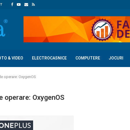
CT
OTO & VIDEO
ELECTROCASNICE
COMPUTERE
JOCURI
de operare: OxygenOS
de operare: OxygenOS