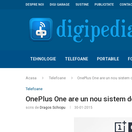
DESPRE NOI
DIGI GARAGE
SUSTINE
PUBLICITATE
CONTA
TEHNOLOGIE
TELEFOANE
PORTABILE
F
Acasa
Telefoane
OnePlus One are un nou sistem 
Telefoane
OnePlus One are un nou sistem 
scris de
Dragos Schiopu
30-01-2015