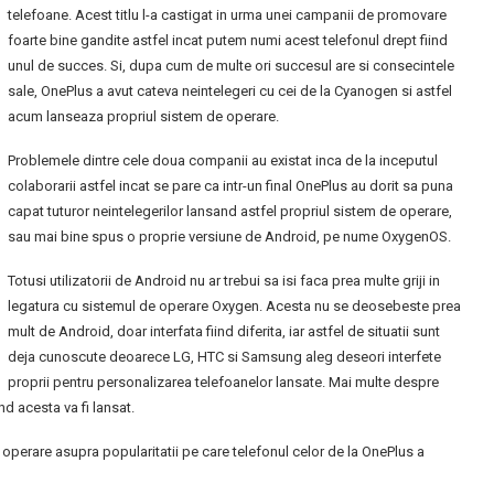
telefoane. Acest titlu l-a castigat in urma unei campanii de promovare
foarte bine gandite astfel incat putem numi acest telefonul drept fiind
unul de succes. Si, dupa cum de multe ori succesul are si consecintele
sale, OnePlus a avut cateva neintelegeri cu cei de la Cyanogen si astfel
acum lanseaza propriul sistem de operare.
Problemele dintre cele doua companii au existat inca de la inceputul
colaborarii astfel incat se pare ca intr-un final OnePlus au dorit sa puna
capat tuturor neintelegerilor lansand astfel propriul sistem de operare,
sau mai bine spus o proprie versiune de Android, pe nume OxygenOS.
Totusi utilizatorii de Android nu ar trebui sa isi faca prea multe griji in
legatura cu sistemul de operare Oxygen. Acesta nu se deosebeste prea
mult de Android, doar interfata fiind diferita, iar astfel de situatii sunt
deja cunoscute deoarece LG, HTC si Samsung aleg deseori interfete
proprii pentru personalizarea telefoanelor lansate. Mai multe despre
d acesta va fi lansat.
operare asupra popularitatii pe care telefonul celor de la OnePlus a