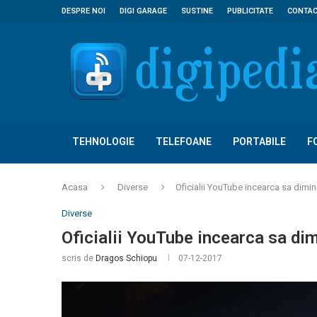
DESPRE NOI
DIGI GARAGE
SUSTINE
PUBLICITATE
CONTA
TEHNOLOGIE
TELEFOANE
PORTABILE
F
Acasa
Diverse
Oficialii YouTube incearca sa dimin
Diverse
Oficialii YouTube incearca sa di
scris de
Dragos Schiopu
07-12-2017