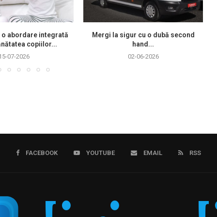
 o abordare integrată
Mergi la sigur cu o dubă second
nătatea copiilor...
hand...
15-07-2026
02-06-2026
FACEBOOK
YOUTUBE
EMAIL
RSS