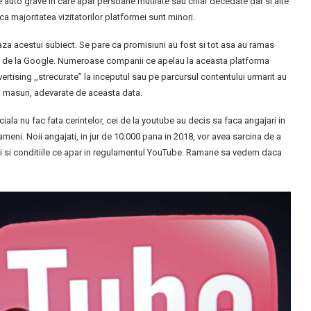
 auto grave in care apar persoane mutilate sau chiar decedate dar si alte
ca majoritatea vizitatorilor platformei sunt minori.
aza acestui subiect. Se pare ca promisiuni au fost si tot asa au ramas
r de la Google. Numeroase companii ce apelau la aceasta platforma
rtising ,,strecurate” la inceputul sau pe parcursul contentului urmarit au
ia masuri, adevarate de aceasta data.
ficiala nu fac fata cerintelor, cei de la youtube au decis sa faca angajari in
oameni. Noii angajati, in jur de 10.000 pana in 2018, vor avea sarcina de a
nii si conditiile ce apar in regulamentul YouTube. Ramane sa vedem daca