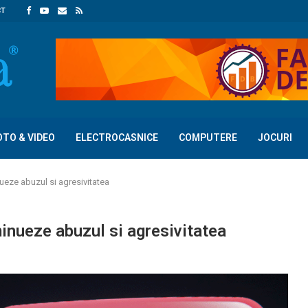
CT
OTO & VIDEO
ELECTROCASNICE
COMPUTERE
JOCURI
ueze abuzul si agresivitatea
minueze abuzul si agresivitatea