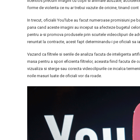
licentios precum imagini cu copii si animale abuzate, accidente
forme de violenta ce nu ar trebui vazute de oricine, tinand cont 
In trecut, oficialii YouTube au facut numeroase promisiuni pe b
pana cand aceste imagini au inceput sa afecteze bugetul celo
pentru a-si promova produsele prin scurtele videoclipuri de adve
renuntat la contracte, acest fapt determinandu-i pe oficiali sa 
Vazand ca filtrele si seriile de analiza facuta de inteligenta arti
masa pentru a spori eficienta filtrelor, aceasta fiind facuta de 
vizualiza si sterge sau corecta videoclipurile ce incalca terme
noile masuri luate de oficiali vor da roade.