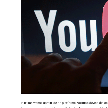
In ultima vreme, spatiul de pe platforma YouTube devine din ce i