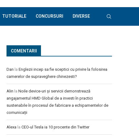
TUTORIALE
CONCURSURI
DIVERSE
COMENTARII
Dan
la
Englezii incep sa fie sceptici cu privire la folosirea
camerelor de supraveghere chinezesti?
Alin
la
Noile device-uri și servicii demonstrează
angajamentul HMD Global de a investi în practici
sustenabile în procesul de fabricare a echipamentelor de
comunicații
Alexa
la
CEO-ul Tesla ia 10 procente din Twitter