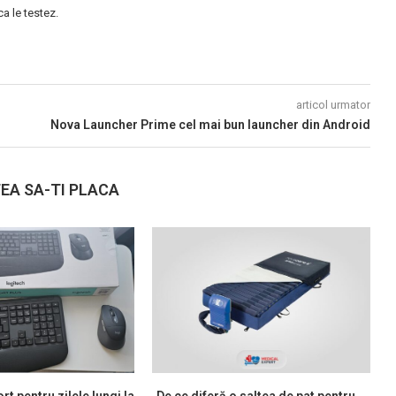
 le testez.
articol urmator
Nova Launcher Prime cel mai bun launcher din Android
EA SA-TI PLACA
rt pentru zilele lungi la
De ce diferă o saltea de pat pentru...