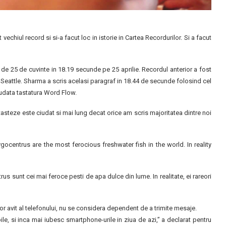
echiul record si si-a facut loc in istorie in Cartea Recordurilor. Si a facut
f de 25 de cuvinte in 18.19 secunde pe 25 aprilie. Recordul anterior a fost
n Seattle. Sharma a scris acelasi paragraf in 18.44 de secunde folosind cel
udata tastatura Word Flow.
 tasteze este ciudat si mai lung decat orice am scris majoritatea dintre noi
centrus are the most ferocious freshwater fish in the world. In reality
s sunt cei mai feroce pesti de apa dulce din lume. In realitate, ei rareori
tor avit al telefonului, nu se considera dependent de a trimite mesaje.
e, si inca mai iubesc smartphone-urile in ziua de azi,” a declarat pentru