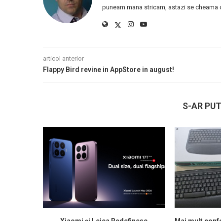
puneam mana stricam, astazi se cheama ca
articol anterior
Flappy Bird revine in AppStore in august!
S-AR PUT
Xiaomi și Leica Redefinesc
Mai mult confo