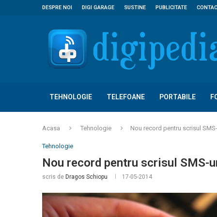
DESPRE NOI
DIGI GARAGE
SUSTINE
PUBLICITATE
CONTA
TEHNOLOGIE
TELEFOANE
PORTABILE
F
Acasa
Tehnologie
Nou record pentru scrisul SMS-
Tehnologie
Nou record pentru scrisul SMS-ur
scris de
Dragos Schiopu
17-05-2014