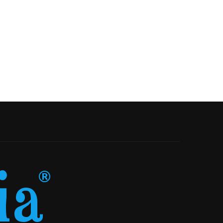
Profuu din...
de unică folosință...
18-05-2026
22-04-2026