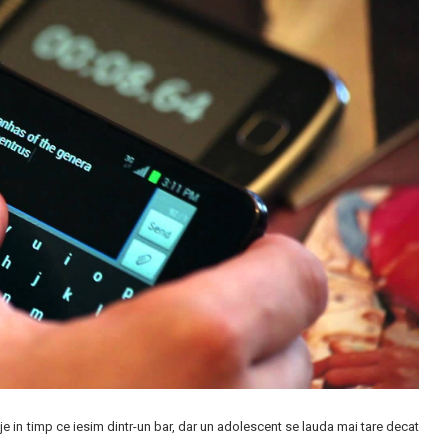
e in timp ce iesim dintr-un bar, dar un adolescent se lauda mai tare decat