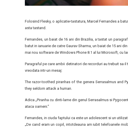
Folosind Flesky, o aplicatie-tastatura, Marcel Fernandes a batut v
asta tastand.
Fernandes, un baiat de 16 ani din Brazilia, a tastat un paragra
batut in ianuarie de catre Gaurav Sharma, un baiat de 15 ani di
mai nou software de Windows Phone 8.1 al lui Microsoft, cu la
Paragraful pe care ambii detinatori de recorduri au trebuit sa il
vreodata intr-un mesaj:
The razor-toothed piranhas of the genera Serrasalmus and Pygo
they seldom attack a human.
Adica „Piranha cu dinti-lame din genul Serrasalmus si Pygocentru
ataca oameni.”
Fernandes, in ciuda faptului ca este un adolescent si un utiliza
„De cand eram un copil, intotdeauna am iubit telefoanele mobil