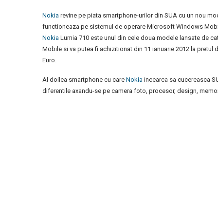
Nokia
revine pe piata smartphone-urilor din SUA cu un nou mode
functioneaza pe sistemul de operare Microsoft Windows Mobi
Nokia
Lumia 710 este unul din cele doua modele lansate de ca
Mobile si va putea fi achizitionat din 11 ianuarie 2012 la pretul 
Euro.
Al doilea smartphone cu care
Nokia
incearca sa cucereasca SU
diferentile axandu-se pe camera foto, procesor, design, memor