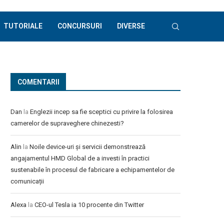
TUTORIALE
CONCURSURI
DIVERSE
COMENTARII
Dan
la
Englezii incep sa fie sceptici cu privire la folosirea
camerelor de supraveghere chinezesti?
Alin
la
Noile device-uri și servicii demonstrează
angajamentul HMD Global de a investi în practici
sustenabile în procesul de fabricare a echipamentelor de
comunicații
Alexa
la
CEO-ul Tesla ia 10 procente din Twitter