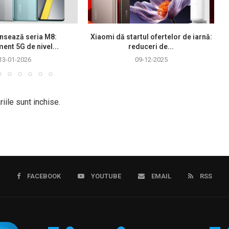
nsează seria M8:
Xiaomi dă startul ofertelor de iarnă:
ment 5G de nivel...
reduceri de...
13-01-2026
09-12-2025
iile sunt inchise.
FACEBOOK
YOUTUBE
EMAIL
RSS