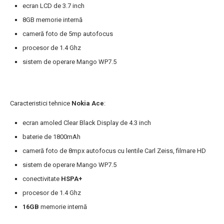
ecran LCD de 3.7 inch
8GB memorie internă
cameră foto de 5mp autofocus
procesor de 1.4 Ghz
sistem de operare Mango WP7.5
Caracteristici tehnice
Nokia Ace
:
ecran amoled Clear Black Display de 4.3 inch
baterie de 1800mAh
cameră foto de 8mpx autofocus cu lentile Carl Zeiss, filmare HD
sistem de operare Mango WP7.5
conectivitate
HSPA+
procesor de 1.4 Ghz
16GB
memorie internă