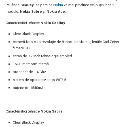
Pe lângă
SeaRay
, se pare că
Nokia
va mai produce cel puțin încă 2
modele:
Nokia Sabre
și
Nokia Ace
.
Caracteristici tehnice
Nokia SeaRay
:
Clear Black Display
cameră foto cu o rezoluție de 8 mpx, autofocus, lentile Carl Zeiss,
filmare HD
ecran de 3.7 inch tehnologie amoled
16GB memorie internă
procesor de 1.4 Ghz
sistem de operare Mango WP7.5
baterie de 1540mAh
Caracteristici tehnice
Nokia Sabre
:
Clear Black Display