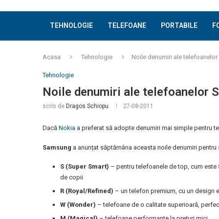
TEHNOLOGIE
TELEFOANE
PORTABILE
F
Acasa
Tehnologie
Noile denumiri ale telefoanel
Tehnologie
Noile denumiri ale telefoanelor
scris de
Dragos Schiopu
27-08-2011
Dacă
Nokia
a preferat să adopte denumiri mai simple pentru te
Samsung
a anunțat săptămâna aceasta noile denumiri pentru sm
S (Super Smart)
– pentru telefoanele de top, cum este 
de copii
R (Royal/Refined)
– un telefon premium, cu un design e
W (Wonder)
– telefoane de o calitate superioară, perfec
M (Magical)
– telefoane performante la prețuri mici