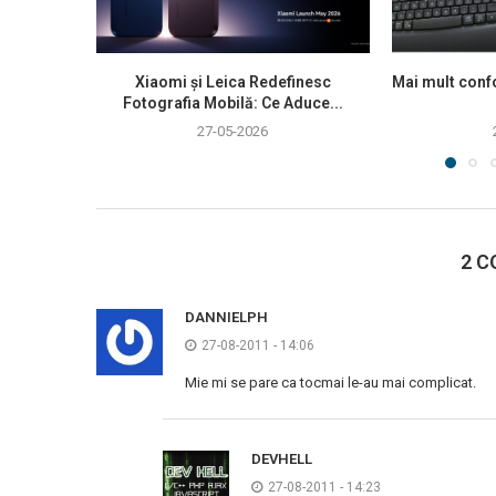
Xiaomi și Leica Redefinesc
Mai mult confo
Fotografia Mobilă: Ce Aduce...
27-05-2026
2 C
DANNIELPH
27-08-2011 - 14:06
Mie mi se pare ca tocmai le-au mai complicat.
DEVHELL
27-08-2011 - 14:23