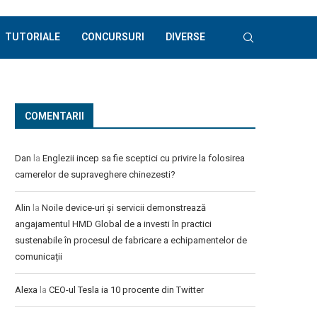
TUTORIALE
CONCURSURI
DIVERSE
COMENTARII
Dan
la
Englezii incep sa fie sceptici cu privire la folosirea
camerelor de supraveghere chinezesti?
Alin
la
Noile device-uri și servicii demonstrează
angajamentul HMD Global de a investi în practici
sustenabile în procesul de fabricare a echipamentelor de
comunicații
Alexa
la
CEO-ul Tesla ia 10 procente din Twitter