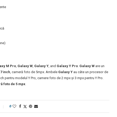
gente
ică
une)
axy M Pro
,
Galaxy W
,
Galaxy Y
, and
Galaxy Y Pro
.
Galaxy W
are un
.7 inch
, cameră foto de 5mpx. Ambele
Galaxy Y
au câte un procesor de
inch pentru modelul Y Pro, camere foto de 2 mpx și 3 mpx pentru Y Pro.
ă foto de 5 mpx
.
0