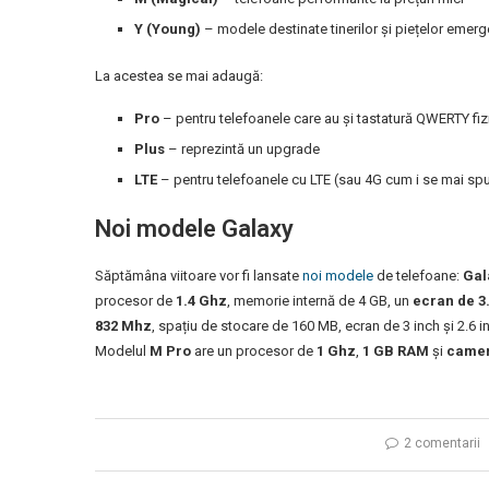
Y (Young)
– modele destinate tinerilor și piețelor emer
La acestea se mai adaugă:
Pro
– pentru telefoanele care au și tastatură QWERTY fiz
Plus
– reprezintă un upgrade
LTE
– pentru telefoanele cu LTE (sau 4G cum i se mai sp
Noi modele Galaxy
Săptămâna viitoare vor fi lansate
noi modele
de telefoane:
Gal
procesor de
1.4 Ghz
, memorie internă de 4 GB, un
ecran de 3
832 Mhz
, spațiu de stocare de 160 MB, ecran de 3 inch și 2.6 
Modelul
M Pro
are un procesor de
1 Ghz
,
1 GB RAM
și
camer
2 comentarii