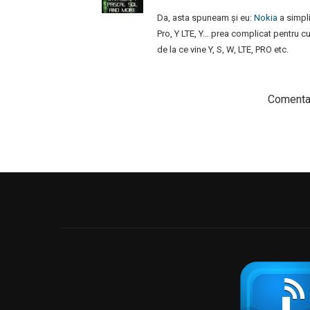
Da, asta spuneam și eu:
Nokia
a simpli
Pro, Y LTE, Y… prea complicat pentru cu
de la ce vine Y, S, W, LTE, PRO etc.
Comentar