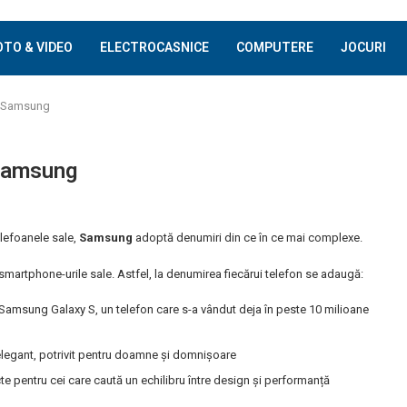
OTO & VIDEO
ELECTROCASNICE
COMPUTERE
JOCURI
or Samsung
 Samsung
lefoanele sale,
Samsung
adoptă denumiri din ce în ce mai complexe.
artphone-urile sale. Astfel, la denumirea fiecărui telefon se adaugă:
Samsung Galaxy S, un telefon care s-a vândut deja în peste 10 milioane
legant, potrivit pentru doamne și domnișoare
te pentru cei care caută un echilibru între design și performanță