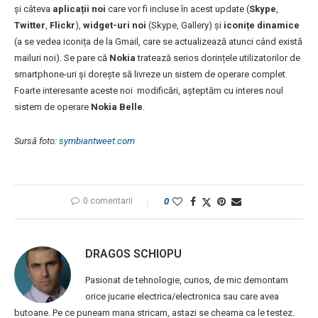
și câteva
aplicații noi
care vor fi incluse în acest update (
Skype
,
Twitter
,
Flickr
),
widget-uri noi
(Skype, Gallery) și
iconițe dinamice
(a se vedea iconița de la Gmail, care se actualizează atunci când există
mailuri noi).
Se pare că
Nokia
tratează serios dorințele utilizatorilor de
smartphone-uri și dorește să livreze un sistem de operare complet.
Foarte interesante aceste noi modificări, așteptăm cu interes noul
sistem de operare
Nokia Belle
.
Sursă foto:
symbiantweet.com
0 comentarii
0
DRAGOS SCHIOPU
Pasionat de tehnologie, curios, de mic demontam
orice jucarie electrica/electronica sau care avea
butoane. Pe ce puneam mana stricam, astazi se cheama ca le testez.