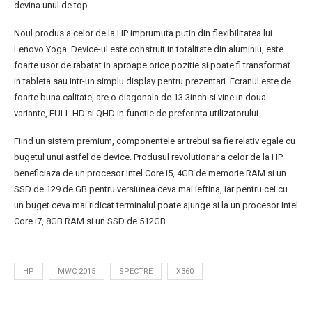
devina unul de top.
Noul produs a celor de la HP imprumuta putin din flexibilitatea lui
Lenovo Yoga. Device-ul este construit in totalitate din aluminiu, este
foarte usor de rabatat in aproape orice pozitie si poate fi transformat
in tableta sau intr-un simplu display pentru prezentari. Ecranul este de
foarte buna calitate, are o diagonala de 13.3inch si vine in doua
variante, FULL HD si QHD in functie de preferinta utilizatorului.
Fiind un sistem premium, componentele ar trebui sa fie relativ egale cu
bugetul unui astfel de device. Produsul revolutionar a celor de la HP
beneficiaza de un procesor Intel Core i5, 4GB de memorie RAM si un
SSD de 129 de GB pentru versiunea ceva mai ieftina, iar pentru cei cu
un buget ceva mai ridicat terminalul poate ajunge si la un procesor Intel
Core i7, 8GB RAM si un SSD de 512GB.
HP
MWC 2015
SPECTRE
X360