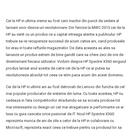
Cei la HP in ultima vreme au fost cam inactivi din punct de vedere al
lansarii unor device-uri revolutionare. Din fericire la MWC 2015 cei de la
HP au venit cu un produs ce a captat intreaga atentie a publicului. HP
trebuie sa isi recupereze succesul de acum cativa ani, cand produsele
lor erau in toate rafturile magazinelor. De data aceasta au ales sa
lanseze un produs extrem de bine gandit care sa ofere zeci de ore de
divertisment fiecarui utilizator. Vorbim despre HP Spectre X360 singurul
produs lansat anul acesta de catre cei de la HP ce ar putea sa
revolutioneze absolut tot ceea ce stim pana acum din acest domeniu.
Cei de la HP in ultimii ani au fost detronati de Lenovo din functia de cel
mai popular producator de sisteme din lume. Cu toate acestea, HP nu
cedeaza in fata competitorilor straduindu-se sa scoata produse tot
mai interesante cu design-uri cat mai atragatoare si performante ce ar
lasa cu gura cascata orice pasionat de IT. Noul HP Spectre X360
reprezinta munca de ani de zile a celor de la HP in colaborare cu
Microsoft, reprezinta exact ceea ce trebuie pentru ca produsul lor sa