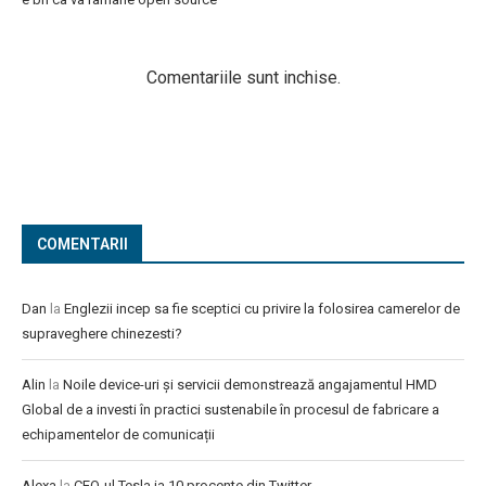
Comentariile sunt inchise.
COMENTARII
Dan
la
Englezii incep sa fie sceptici cu privire la folosirea camerelor de
supraveghere chinezesti?
Alin
la
Noile device-uri și servicii demonstrează angajamentul HMD
Global de a investi în practici sustenabile în procesul de fabricare a
echipamentelor de comunicații
Alexa
la
CEO-ul Tesla ia 10 procente din Twitter