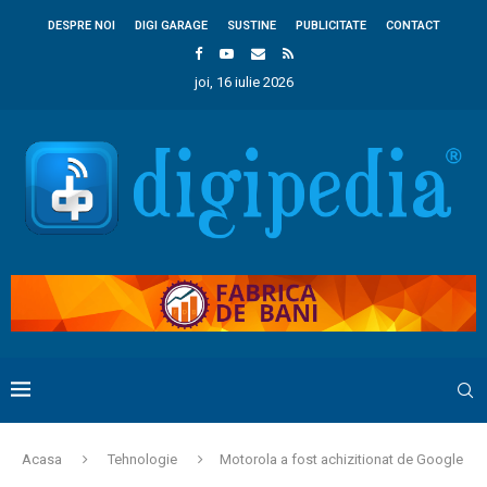
DESPRE NOI
DIGI GARAGE
SUSTINE
PUBLICITATE
CONTACT
joi, 16 iulie 2026
Acasa
Tehnologie
Motorola a fost achizitionat de Google