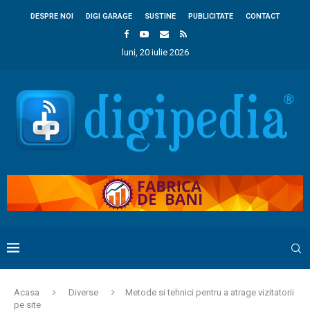
DESPRE NOI
DIGI GARAGE
SUSTINE
PUBLICITATE
CONTACT
luni, 20 iulie 2026
Acasa
Diverse
Metode si tehnici pentru a atrage vizitatorii
pe site