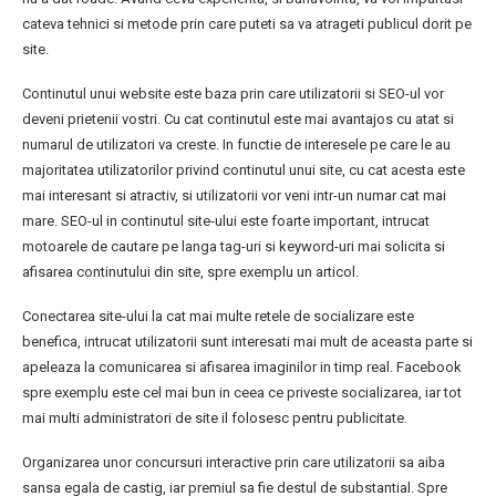
cateva tehnici si metode prin care puteti sa va atrageti publicul dorit pe
site.
Continutul unui website este baza prin care utilizatorii si SEO-ul vor
deveni prietenii vostri. Cu cat continutul este mai avantajos cu atat si
numarul de utilizatori va creste. In functie de interesele pe care le au
majoritatea utilizatorilor privind continutul unui site, cu cat acesta este
mai interesant si atractiv, si utilizatorii vor veni intr-un numar cat mai
mare. SEO-ul in continutul site-ului este foarte important, intrucat
motoarele de cautare pe langa tag-uri si keyword-uri mai solicita si
afisarea continutului din site, spre exemplu un articol.
Conectarea site-ului la cat mai multe retele de socializare este
benefica, intrucat utilizatorii sunt interesati mai mult de aceasta parte si
apeleaza la comunicarea si afisarea imaginilor in timp real. Facebook
spre exemplu este cel mai bun in ceea ce priveste socializarea, iar tot
mai multi administratori de site il folosesc pentru publicitate.
Organizarea unor concursuri interactive prin care utilizatorii sa aiba
sansa egala de castig, iar premiul sa fie destul de substantial. Spre