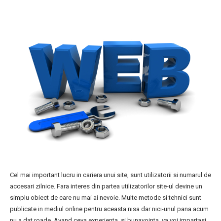
Cel mai important lucru in cariera unui site, sunt utilizatorii si numarul de
accesari zilnice. Fara interes din partea utilizatorilor site-ul devine un
simplu obiect de care nu mai ai nevoie. Multe metode si tehnici sunt
publicate in mediul online pentru aceasta nisa dar nici-unul pana acum
nu a dat roade. Avand ceva experienta, si bunavointa, va voi impartasi