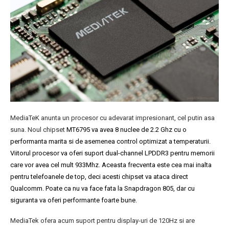
MediaTeK anunta un procesor cu adevarat impresionant, cel putin asa
suna. Noul chipset
MT6795 va avea 8 nuclee de 2.2 Ghz cu o
performanta marita si de asemenea control optimizat a temperaturii.
Viitorul procesor va oferi suport dual-channel LPDDR3 pentru memorii
care vor avea cel mult 933Mhz. Aceasta frecventa este cea mai inalta
pentru telefoanele de top, deci acesti chipset va ataca direct
Qualcomm. Poate ca nu va face fata la Snapdragon 805, dar cu
siguranta va oferi performante foarte bune.
MediaTek ofera acum suport pentru display-uri de 120Hz si are