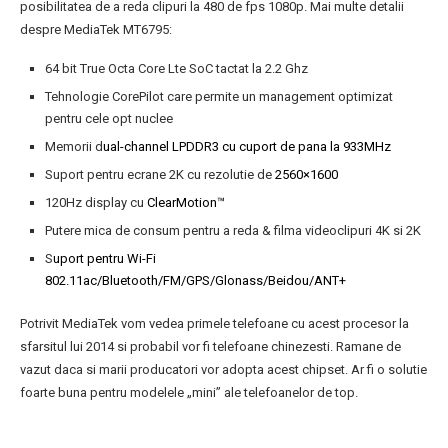
posibilitatea de a reda clipuri la 480 de fps 1080p. Mai multe detalii
despre MediaTek MT6795:
64 bit True Octa Core Lte SoC tactat la 2.2 Ghz
Tehnologie CorePilot care permite un management optimizat
pentru cele opt nuclee
Memorii d
ual-channel LPDDR3 cu cuport de pana la 933MHz
Suport pentru ecrane 2K cu rezolutie de
2560×1600
120Hz display cu
ClearMotion™
Putere mica de consum pentru a reda & filma videoclipuri 4K si 2K
S
uport pentru Wi-Fi
802.11ac/Bluetooth/FM/GPS/Glonass/Beidou/ANT+
Potrivit MediaTek vom vedea primele telefoane cu acest procesor la
sfarsitul lui 2014 si probabil vor fi telefoane chinezesti. Ramane de
vazut daca si marii producatori vor adopta acest chipset. Ar fi o solutie
foarte buna pentru modelele „mini” ale telefoanelor de top.