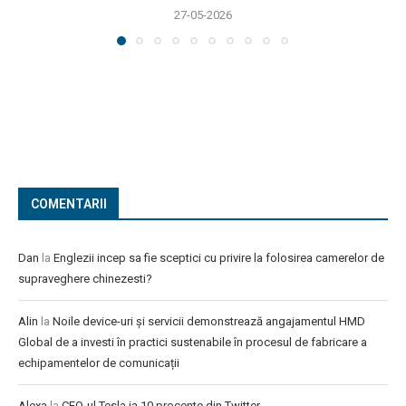
27-05-2026
COMENTARII
Dan
la
Englezii incep sa fie sceptici cu privire la folosirea camerelor de
supraveghere chinezesti?
Alin
la
Noile device-uri și servicii demonstrează angajamentul HMD
Global de a investi în practici sustenabile în procesul de fabricare a
echipamentelor de comunicații
Alexa
la
CEO-ul Tesla ia 10 procente din Twitter