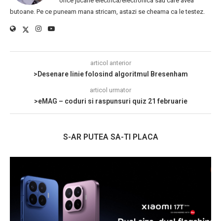
orice jucarie electrica/electronica sau care avea
butoane. Pe ce puneam mana stricam, astazi se cheama ca le testez.
articol anterior
>Desenare linie folosind algoritmul Bresenham
articol urmator
>eMAG – coduri si raspunsuri quiz 21 februarie
S-AR PUTEA SA-TI PLACA