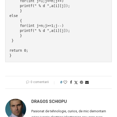
     for(int j=1;j<=n;j++)
     printf(" % d ",a[i][j]);
     }
else
     {
     for(int j=n;j>=1;j--)
     printf(" % d ",a[i][j]);
     }
 }
return 0;
}
0 comentarii
0
DRAGOS SCHIOPU
Pasionat de tehnologie, curios, de mic demontam