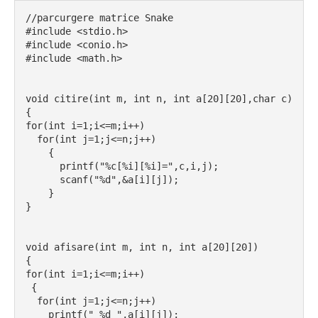
//parcurgere matrice Snake
#include <stdio.h>
#include <conio.h>
#include <math.h>
void citire(int m, int n, int a[20][20],char c)
{
for(int i=1;i<=m;i++)
  for(int j=1;j<=n;j++)
    {
      printf("%c[%i][%i]=",c,i,j);
      scanf("%d",&a[i][j]);
    }
}
void afisare(int m, int n, int a[20][20])
{
for(int i=1;i<=m;i++)
 {
  for(int j=1;j<=n;j++)
    printf(" %d ",a[i][j]);