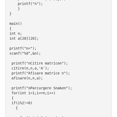
    printf("n");
    }
}
main()
{
int n;
int a[20][20];
printf("n=");
scanf("%d",&n);
 printf("nCitire matricen");
 citire(n,n,a,'A');
 printf("Afisare matrice n");
 afisare(n,n,a);
 printf("nParcurgere Snaken");
 for(int i=1;i<=n;i++)
 {
 if(i%2!=0)
   {