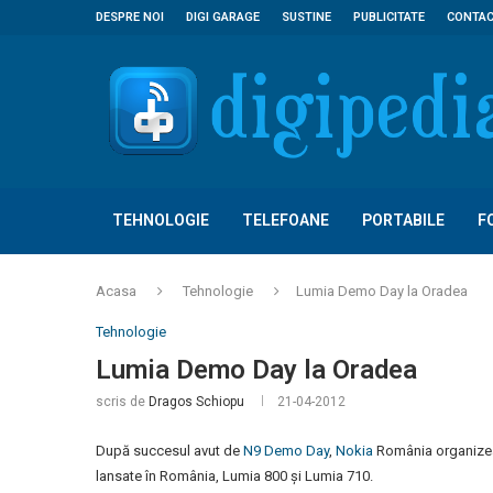
DESPRE NOI
DIGI GARAGE
SUSTINE
PUBLICITATE
CONTA
TEHNOLOGIE
TELEFOANE
PORTABILE
F
Acasa
Tehnologie
Lumia Demo Day la Oradea
Tehnologie
Lumia Demo Day la Oradea
scris de
Dragos Schiopu
21-04-2012
După succesul avut de
N9 Demo Day
,
Nokia
România organizea
lansate în România, Lumia 800 și Lumia 710.