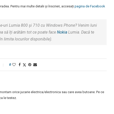
radea. Pentru mai multe detalii și înscrieri, accesați
pagina de Facebook
hone-uri Lumia 800 și 710 cu Windows Phone? Venim luni
ea să îți arătăm tot ce poate face
Nokia
Lumia. Dacă te
n limita locurilor disponibile).
0
montam orice jucarie electrica/electronica sau care avea butoane. Pe ce
 le testez.