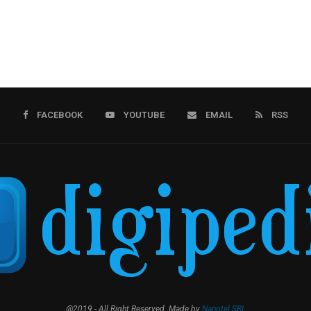
FACEBOOK
YOUTUBE
EMAIL
RSS
@2019 - All Right Reserved. Made by
Nanotel SRL