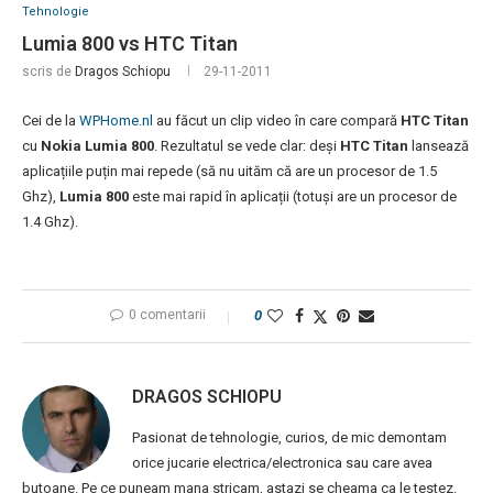
Tehnologie
Lumia 800 vs HTC Titan
scris de
Dragos Schiopu
29-11-2011
Cei de la
WPHome.nl
au făcut un clip video în care compară
HTC Titan
cu
Nokia Lumia 800
. Rezultatul se vede clar: deși
HTC Titan
lansează
aplicațiile puțin mai repede (să nu uităm că are un procesor de 1.5
Ghz),
Lumia 800
este mai rapid în aplicații (totuși are un procesor de
1.4 Ghz).
0 comentarii
0
DRAGOS SCHIOPU
Pasionat de tehnologie, curios, de mic demontam
orice jucarie electrica/electronica sau care avea
butoane. Pe ce puneam mana stricam, astazi se cheama ca le testez.