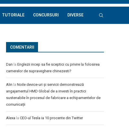
TUTORIALE
CONCURSURI
DIVERSE
COMENTARII
Dan
la
Englezii incep sa fie sceptici cu privire la folosirea
camerelor de supraveghere chinezesti?
Alin
la
Noile device-uri și servicii demonstrează
angajamentul HMD Global de a investi în practici
sustenabile în procesul de fabricare a echipamentelor de
comunicații
Alexa
la
CEO-ul Tesla ia 10 procente din Twitter