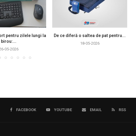
rt pentru zilele lungi la
De ce diferă o saltea de pat pentru...
birou:...
18-05-2026
26-05-2026
FACEBOOK
YOUTUBE
EMAIL
RSS