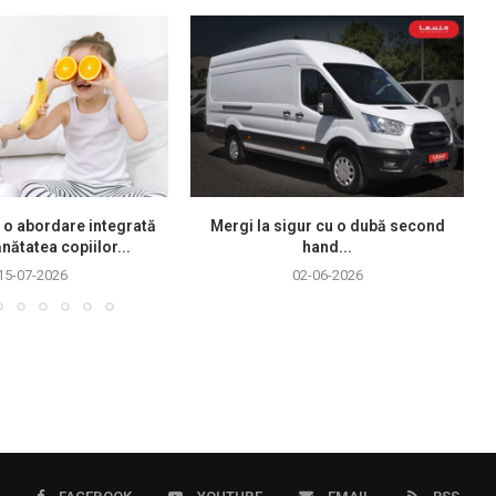
 o abordare integrată
Mergi la sigur cu o dubă second
nătatea copiilor...
hand...
15-07-2026
02-06-2026