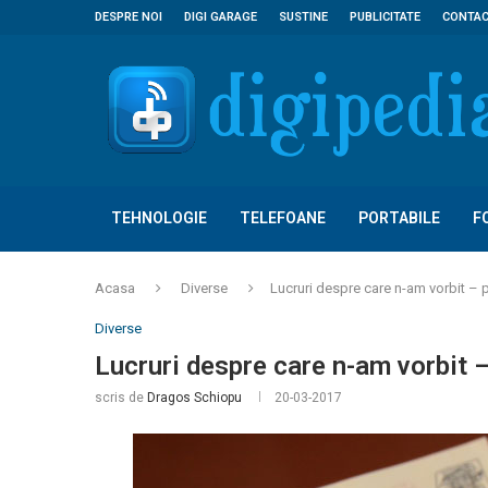
DESPRE NOI
DIGI GARAGE
SUSTINE
PUBLICITATE
CONTA
TEHNOLOGIE
TELEFOANE
PORTABILE
F
Acasa
Diverse
Lucruri despre care n-am vorbit – p
Diverse
Lucruri despre care n-am vorbit –
scris de
Dragos Schiopu
20-03-2017