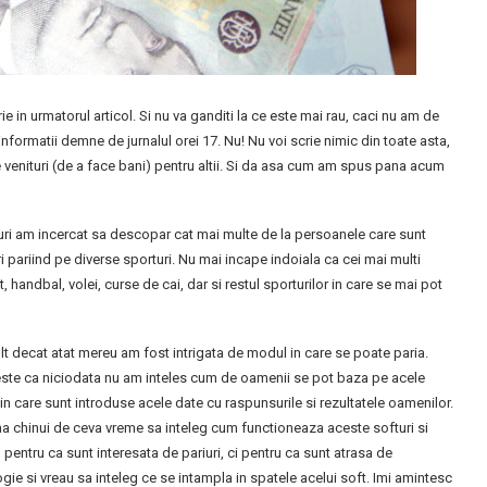
in urmatorul articol. Si nu va ganditi la ce este mai rau, caci nu am de
informatii demne de jurnalul orei 17. Nu! Nu voi scrie nimic din toate asta,
 venituri (de a face bani) pentru altii. Si da asa cum am spus pana acum
ri am incercat sa descopar cat mai multe de la persoanele care sunt
ri pariind pe diverse sporturi. Nu mai incape indoiala ca cei mai multi
handbal, volei, curse de cai, dar si restul sporturilor in care se mai pot
t decat atat mereu am fost intrigata de modul in care se poate paria.
este ca niciodata nu am inteles cum de oamenii se pot baza pe acele
 in care sunt introduse acele date cu raspunsurile si rezultatele oamenilor.
a chinui de ceva vreme sa inteleg cum functioneaza aceste softuri si
 pentru ca sunt interesata de pariuri, ci pentru ca sunt atrasa de
gie si vreau sa inteleg ce se intampla in spatele acelui soft. Imi amintesc