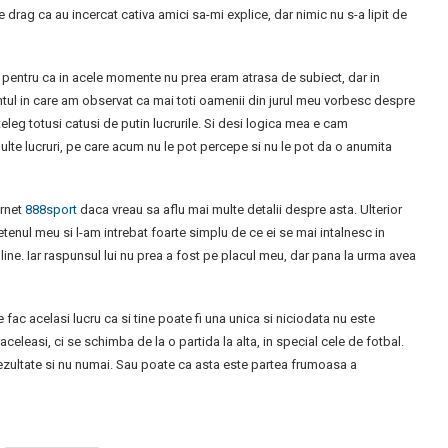
 drag ca au incercat cativa amici sa-mi explice, dar nimic nu s-a lipit de
 pentru ca in acele momente nu prea eram atrasa de subiect, dar in
ul in care am observat ca mai toti oamenii din jurul meu vorbesc despre
teleg totusi catusi de putin lucrurile. Si desi logica mea e cam
multe lucruri, pe care acum nu le pot percepe si nu le pot da o anumita
ernet
888sport
daca vreau sa aflu mai multe detalii despre asta. Ulterior
tenul meu si l-am intrebat foarte simplu de ce ei se mai intalnesc in
ine. Iar raspunsul lui nu prea a fost pe placul meu, dar pana la urma avea
fac acelasi lucru ca si tine poate fi una unica si niciodata nu este
celeasi, ci se schimba de la o partida la alta, in special cele de fotbal.
 rezultate si nu numai. Sau poate ca asta este partea frumoasa a