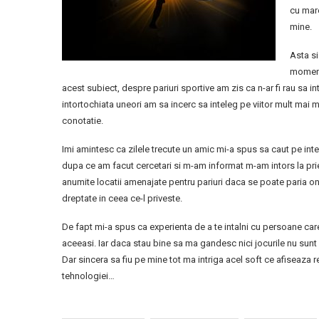
cu mare
mine.
Asta si
moment
acest subiect, despre pariuri sportive am zis ca n-ar fi rau sa in
intortochiata uneori am sa incerc sa inteleg pe viitor mult mai 
conotatie.
Imi amintesc ca zilele trecute un amic mi-a spus sa caut pe int
dupa ce am facut cercetari si m-am informat m-am intors la prie
anumite locatii amenajate pentru pariuri daca se poate paria onl
dreptate in ceea ce-l priveste.
De fapt mi-a spus ca experienta de a te intalni cu persoane care 
aceeasi. Iar daca stau bine sa ma gandesc nici jocurile nu sunt a
Dar sincera sa fiu pe mine tot ma intriga acel soft ce afiseaza
tehnologiei…