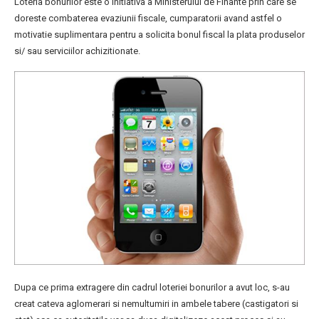
Loteria bonurilor este o initiativa a Ministerului de Finante prin care se
doreste combaterea evaziunii fiscale, cumparatorii avand astfel o
motivatie suplimentara pentru a solicita bonul fiscal la plata produselor
si/ sau serviciilor achizitionate.
Dupa ce prima extragere din cadrul loteriei bonurilor a avut loc, s-au
creat cateva aglomerari si nemultumiri in ambele tabere (castigatori si