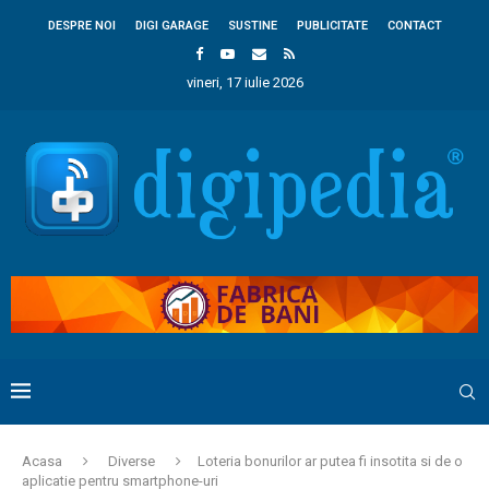
DESPRE NOI
DIGI GARAGE
SUSTINE
PUBLICITATE
CONTACT
vineri, 17 iulie 2026
Acasa
Diverse
Loteria bonurilor ar putea fi insotita si de o
aplicatie pentru smartphone-uri