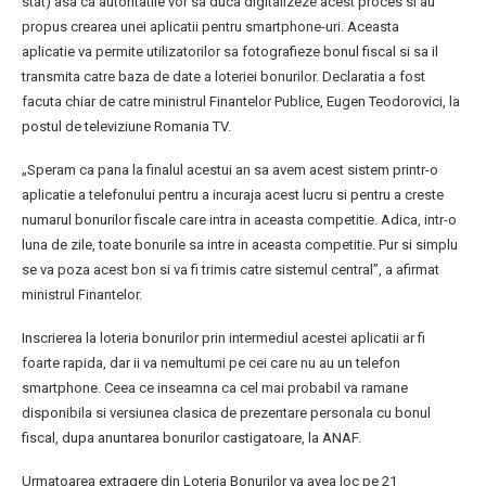
stat) asa ca autoritatile vor sa duca digitalizeze acest proces si au
propus crearea unei aplicatii pentru smartphone-uri. Aceasta
aplicatie va permite utilizatorilor sa fotografieze bonul fiscal si sa il
transmita catre baza de date a loteriei bonurilor. Declaratia a fost
facuta chiar de catre ministrul Finantelor Publice, Eugen Teodorovici, la
postul de televiziune Romania TV.
„Speram ca pana la finalul acestui an sa avem acest sistem printr-o
aplicatie a telefonului pentru a incuraja acest lucru si pentru a creste
numarul bonurilor fiscale care intra in aceasta competitie. Adica, intr-o
luna de zile, toate bonurile sa intre in aceasta competitie. Pur si simplu
se va poza acest bon si va fi trimis catre sistemul central”, a afirmat
ministrul Finantelor.
Inscrierea la loteria bonurilor prin intermediul acestei aplicatii ar fi
foarte rapida, dar ii va nemultumi pe cei care nu au un telefon
smartphone. Ceea ce inseamna ca cel mai probabil va ramane
disponibila si versiunea clasica de prezentare personala cu bonul
fiscal, dupa anuntarea bonurilor castigatoare, la ANAF.
Urmatoarea extragere din Loteria Bonurilor va avea loc pe 21