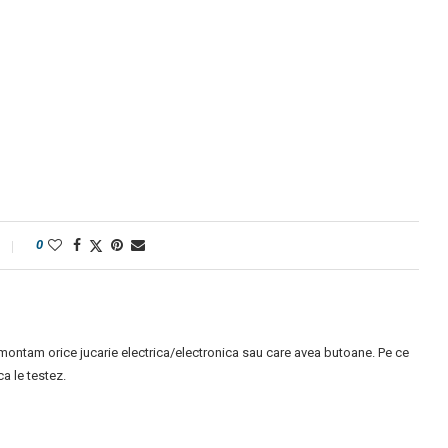
0
montam orice jucarie electrica/electronica sau care avea butoane. Pe ce
 le testez.