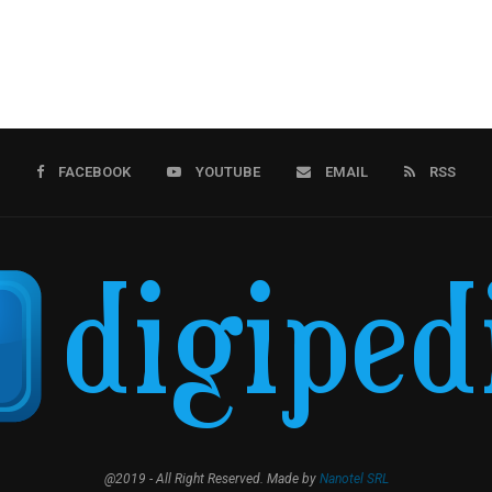
FACEBOOK
YOUTUBE
EMAIL
RSS
@2019 - All Right Reserved. Made by
Nanotel SRL