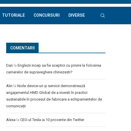
TUTORIALE
CONCURSURI
DIVERSE
COMENTARII
Dan
la
Englezii incep sa fie sceptici cu privire la folosirea
camerelor de supraveghere chinezesti?
Alin
la
Noile device-uri și servicii demonstrează
angajamentul HMD Global de a investi în practici
sustenabile în procesul de fabricare a echipamentelor de
comunicații
Alexa
la
CEO-ul Tesla ia 10 procente din Twitter