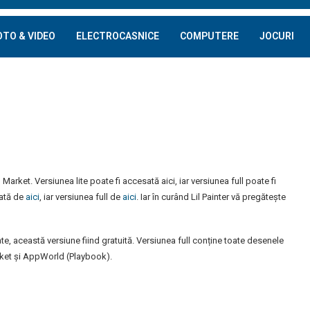
OTO & VIDEO
ELECTROCASNICE
COMPUTERE
JOCURI
 Market. Versiunea lite poate fi accesată aici, iar versiunea full poate fi
ată de
aici
, iar versiunea full de
aici
. Iar în curând Lil Painter vă pregătește
e, această versiune fiind gratuită. Versiunea full conține toate desenele
rket și AppWorld (Playbook).
s playing Lil Painter
 for Android on a Samsung Galaxy Tab 10.1
bums viLil Painter - drawing