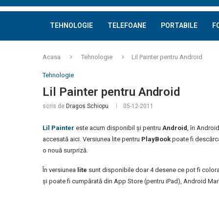
TEHNOLOGIE
TELEFOANE
PORTABILE
F
Acasa
Tehnologie
Lil Painter pentru Android
Tehnologie
Lil Painter pentru Android
scris de
Dragos Schiopu
05-12-2011
Lil Painter
este acum disponibil și pentru
Android
, în Android
accesată aici. Versiunea lite pentru
PlayBook
poate fi descărc
o nouă surpriză.
În versiunea
lite
sunt disponibile doar 4 desene ce pot fi colorat
și poate fi cumpărată din App Store (pentru iPad), Android Ma
Bada Girl
Bada girls playing Lil Painter
Lil Painter - Al