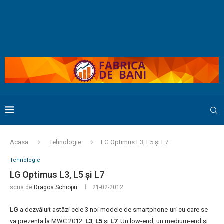
Acasa
Tehnologie
LG Optimus L3, L5 și L7
Tehnologie
LG Optimus L3, L5 și L7
scris de
Dragos Schiopu
21-02-2012
LG
a dezvăluit astăzi cele 3 noi modele de smartphone-uri cu care se
va prezenta la MWC 2012:
L3
,
L5
și
L7
. Un low-end, un medium-end și