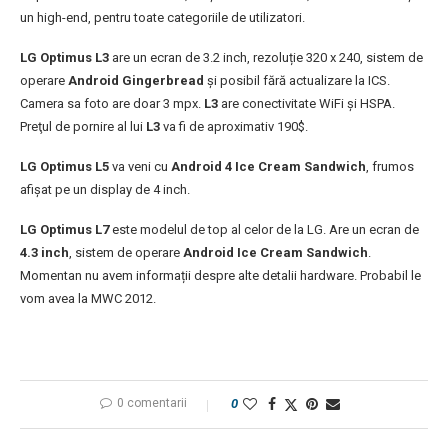
un high-end, pentru toate categoriile de utilizatori.
LG Optimus L3
are un ecran de 3.2 inch, rezoluție 320 x 240, sistem de
operare
Android Gingerbread
și posibil fără actualizare la ICS.
Camera sa foto are doar 3 mpx.
L3
are conectivitate WiFi și HSPA.
Preţul de pornire al lui
L3
va fi de aproximativ 190$.
LG Optimus L5
va veni cu
Android 4 Ice Cream Sandwich
, frumos
afişat pe un display de 4 inch.
LG Optimus L7
este modelul de top al celor de la LG. Are un ecran de
4.3 inch
, sistem de operare
Android Ice Cream Sandwich
.
Momentan nu avem informații despre alte detalii hardware. Probabil le
vom avea la MWC 2012.
0 comentarii
0