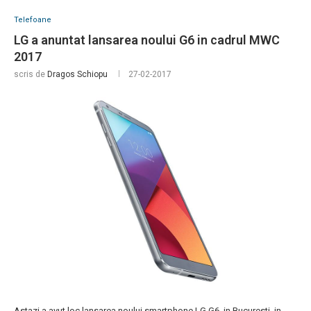
Telefoane
LG a anuntat lansarea noului G6 in cadrul MWC
2017
scris de
Dragos Schiopu
27-02-2017
Astazi a avut loc lansarea noului smartphone LG G6, in Bucuresti, in