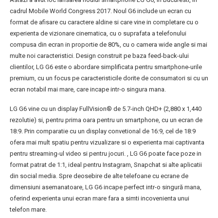
cadrul Mobile World Congress 2017. Noul G6 include un ecran cu
format de afisare cu caractere aldine si care vine in completare cu o
experienta de vizionare cinematica, cu o suprafata a telefonului
compusa din ecran in proportie de 80%, cu o camera wide angle si mai
multe noi caracteristici. Design construit pe baza feed-back-ului
clientilor, LG G6 este o abordare simplificata pentru smartphone-urile
premium, cu un focus pe caracteristicile dorite de consumatori si cu un
ecran notabil mai mare, care incape intr-o singura mana.
LG G6 vine cu un display FullVision® de 5.7-inch QHD+ (2,880 x 1,440
rezolutie) si, pentru prima oara pentru un smartphone, cu un ecran de
18:9. Prin comparatie cu un display convetional de 16:9, cel de 18:9
ofera mai mult spatiu pentru vizualizare si o experienta mai captivanta
pentru streaming-ul video si pentru jocuri. , LG G6 poate face poze in
format patrat de 1:1, ideal pentru Instagram, Snapchat si alte aplicatii
din social media. Spre deosebire de alte telefoane cu ecrane de
dimensiuni asemanatoare, LG G6 incape perfect intr-o singură mana,
oferind experienta unui ecran mare fara a simti incovenienta unui
telefon mare.