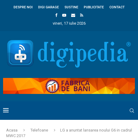
DESPRE NOI
DIGI GARAGE
SUSTINE
PUBLICITATE
CONTACT
vineri, 17 iulie 2026
Acasa
Telefoane
LG a anuntat lansarea noului G6 in cadrul
MWC 2017