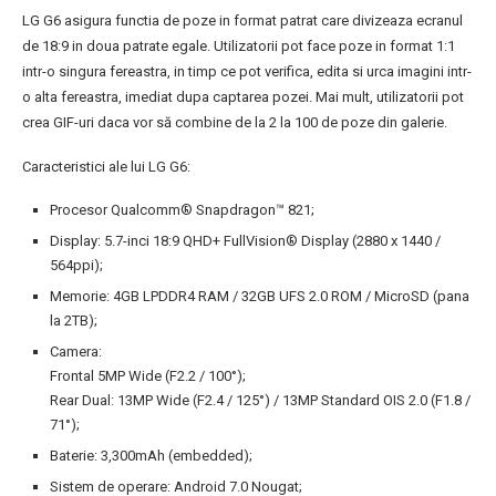
LG G6 asigura functia de poze in format patrat care divizeaza ecranul
de 18:9 in doua patrate egale. Utilizatorii pot face poze in format 1:1
intr-o singura fereastra, in timp ce pot verifica, edita si urca imagini intr-
o alta fereastra, imediat dupa captarea pozei. Mai mult, utilizatorii pot
crea GIF-uri daca vor să combine de la 2 la 100 de poze din galerie.
Caracteristici ale lui LG G6:
Procesor Qualcomm® Snapdragon™ 821;
Display: 5.7-inci 18:9 QHD+ FullVision® Display (2880 x 1440 /
564ppi);
Memorie: 4GB LPDDR4 RAM / 32GB UFS 2.0 ROM / MicroSD (pana
la 2TB);
Camera:
Frontal 5MP Wide (F2.2 / 100°);
Rear Dual: 13MP Wide (F2.4 / 125°) / 13MP Standard OIS 2.0 (F1.8 /
71°);
Baterie: 3,300mAh (embedded);
Sistem de operare: Android 7.0 Nougat;