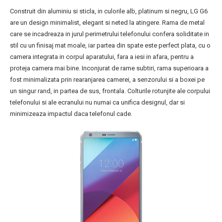
Construit din aluminiu si sticla, in culorile alb, platinum si negru, LG G6
are un design minimalist, elegant si neted la atingere. Rama de metal
care se incadreaza in jurul perimetrului telefonului confera soliditate in
stil cu un finisaj mat moale, iar partea din spate este perfect plata, cu o
camera integrata in corpul aparatului, fara a iesi in afara, pentru a
proteja camera mai bine. Inconjurat de rame subtiri, rama superioara a
fost minimalizata prin rearanjarea camerei, a senzorului si a boxei pe
un singur rand, in partea de sus, frontala. Colturile rotunjite ale corpului
telefonului si ale ecranului nu numai ca unifica designul, dar si
minimizeaza impactul daca telefonul cade.