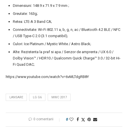
Dimensiuni: 148.9 x 71.9 x 7.9 mm ;
Greutate: 163g;
Retea: LTE-A 3 Band CA;
Connectivitate: Wi-Fi 802.11 a, b, g, n, ac / Bluetooth 4.2 BLE / NFC
/ USB Type-C 2.0 (3.1 compatibil);
Culori: Ice Platinum / Mystic White / Astro Black;
Alte: Rezistenta la praf si apa / Senzor de amprenta / UX 6.0 /
Dolby Vision™ / HDR10 / Qualcomm Quick Charge™ 3.0 / 32-bit Hi-
Fi Quad DAC;
https://www.youtube.com/watch?v=6vMLTdgRB8Y
LANSARE
LG G6
MWC 2017
0 comentarii
0