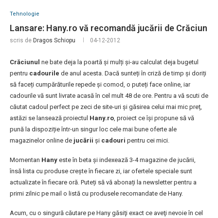
Tehnologie
Lansare: Hany.ro vă recomandă jucării de Crăciun
scris de
Dragos Schiopu
04-12-2012
Crăciunul
ne bate deja la poartă și mulți și-au calculat deja bugetul
pentru
cadourile
de anul acesta. Dacă sunteți în criză de timp și doriți
să faceți cumpărăturile repede și comod, o puteți face online, iar
cadourile vă sunt livrate acasă în cel mult 48 de ore. Pentru a vă scuti de
căutat cadoul perfect pe zeci de site-uri și găsirea celui mai mic preț,
astăzi se lansează proiectul
Hany.ro
, proiect ce își propune să vă
pună la dispoziție într-un singur loc cele mai bune oferte ale
magazinelor online de
jucării
și
cadouri
pentru cei mici.
Momentan
Hany
este în beta și indexează 3-4 magazine de jucării,
însă lista cu produse crește în fiecare zi, iar ofertele speciale sunt
actualizate în fiecare oră. Puteți să vă abonați la newsletter pentru a
primi zilnic pe mail o listă cu produsele recomandate de Hany.
Acum, cu o singură căutare pe Hany găsiţi exact ce aveţi nevoie în cel