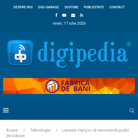
DESPRE NOI
DIGI GARAGE
SUSTINE
PUBLICITATE
CONTACT
vineri, 17 iulie 2026
Acasa
Tehnologie
Lansare: Hany.ro vă recomandă jucării
de Crăciun