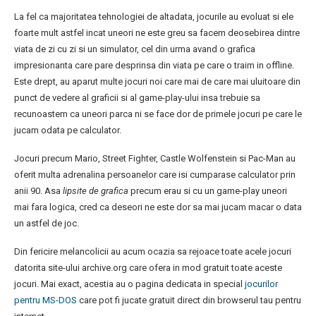
La fel ca majoritatea tehnologiei de altadata, jocurile au evoluat si ele
foarte mult astfel incat uneori ne este greu sa facem deosebirea dintre
viata de zi cu zi si un simulator, cel din urma avand o grafica
impresionanta care pare desprinsa din viata pe care o traim in offline.
Este drept, au aparut multe jocuri noi care mai de care mai uluitoare din
punct de vedere al graficii si al game-play-ului insa trebuie sa
recunoastem ca uneori parca ni se face dor de primele jocuri pe care le
jucam odata pe calculator.
Jocuri precum Mario, Street Fighter, Castle Wolfenstein si Pac-Man au
oferit multa adrenalina persoanelor care isi cumparase calculator prin
anii 90. Asa
lipsite de grafica
precum erau si cu un game-play uneori
mai fara logica, cred ca deseori ne este dor sa mai jucam macar o data
un astfel de joc.
Din fericire melancolicii au acum ocazia sa rejoace toate acele jocuri
datorita site-ului archive.org care ofera in mod gratuit toate aceste
jocuri. Mai exact, acestia au o pagina dedicata in special
jocurilor
pentru MS-DOS
care pot fi jucate gratuit direct din browserul tau pentru