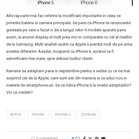
Alte rapoarte mai fac referire la modificatii importante in ceea ce
priveste bateria si camera principala. Se pare ca iPhone isi recunoaste
greseala pe care a facut-o de-a lungul celor 6 modele aparute pana
acum, si anume display-ul mult prea mic in comparatie cu cel al rivalilor
de la Samsung. Multi analisti sustin ca Apple a pierdut mult de pe urma
acestei diferente. Asadar, incepand cu iPhone 6, ecranul va fi
semnificativ mai mare, spre deliciul multor clienti.
Ramane sa asteptam pana in septembrie pentru a vedea cu ce ne mai
surprind cei de la Apple, care sunt asii din maneca si ce aduc nou in
materie de smartphone-uri. Se va ridica iPhone 6 la nivelul asteptarilor?
Voi ce credeti?
APPLE
IPHONE
IPHONE 6
ZVONURI
0 comentarii
0