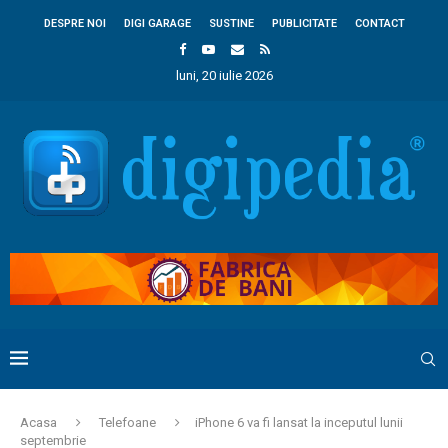
DESPRE NOI
DIGI GARAGE
SUSTINE
PUBLICITATE
CONTACT
luni, 20 iulie 2026
Acasa
Telefoane
iPhone 6 va fi lansat la inceputul lunii
septembrie