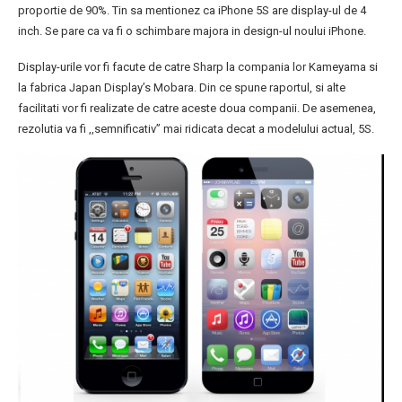
proportie de 90%. Tin sa mentionez ca iPhone 5S are display-ul de 4
inch. Se pare ca va fi o schimbare majora in design-ul noului iPhone.
Display-urile vor fi facute de catre Sharp la compania lor Kameyama si
la fabrica Japan Display’s Mobara. Din ce spune raportul, si alte
facilitati vor fi realizate de catre aceste doua companii. De asemenea,
rezolutia va fi ,,semnificativ” mai ridicata decat a modelului actual, 5S.