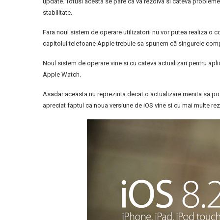
update. Totusi acesta se pare ca va rezolva si cateva probleme a
stabilitate.
Fara noul sistem de operare utilizatorii nu vor putea realiza o c
capitolul telefoane Apple trebuie sa spunem că singurele compa
Noul sistem de operare vine si cu cateva actualizari pentru apli
Apple Watch.
Asadar aceasta nu reprezinta decat o actualizare menita sa p
apreciat faptul ca noua versiune de iOS vine si cu mai multe rez