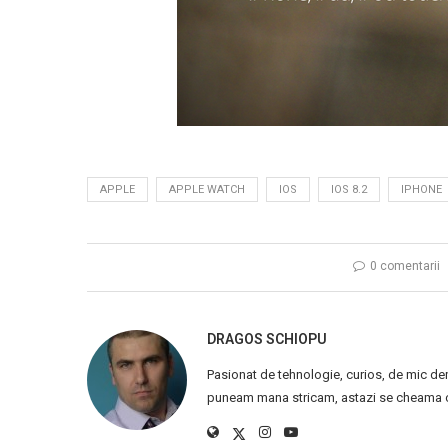
APPLE
APPLE WATCH
IOS
IOS 8.2
IPHONE
0 comentarii
DRAGOS SCHIOPU
Pasionat de tehnologie, curios, de mic de
puneam mana stricam, astazi se cheama ca