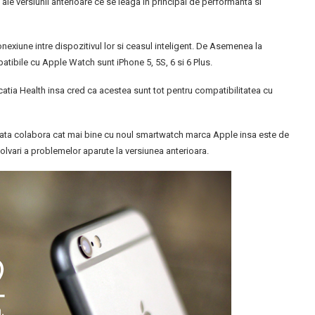
le versiunii anterioare ce se leaga in principal de performanta si
onexiune intre dispozitivul lor si ceasul inteligent. De Asemenea la
tibile cu Apple Watch sunt iPhone 5, 5S, 6 si 6 Plus.
catia Health insa cred ca acestea sunt tot pentru compatibilitatea cu
oata colabora cat mai bine cu noul smartwatch marca Apple insa este de
olvari a problemelor aparute la versiunea anterioara.