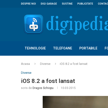
DESPRE NOI
DIGI GARAGE
SUSTINE
PUBLICITATE
CONTA
TEHNOLOGIE
TELEFOANE
PORTABILE
F
Acasa
Diverse
iOS 8.2 a fost lansat
Diverse
iOS 8.2 a fost lansat
scris de
Dragos Schiopu
10-03-2015