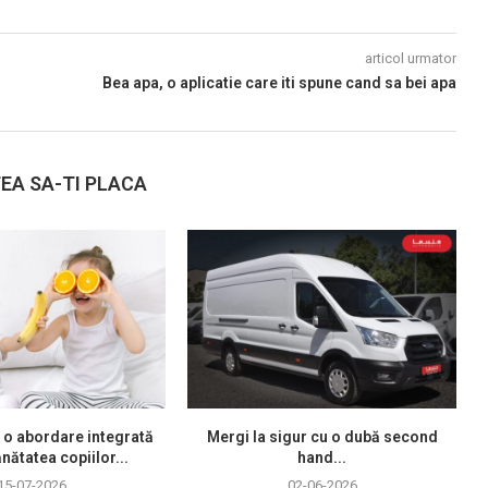
articol urmator
Bea apa, o aplicatie care iti spune cand sa bei apa
EA SA-TI PLACA
 o abordare integrată
Mergi la sigur cu o dubă second
nătatea copiilor...
hand...
15-07-2026
02-06-2026