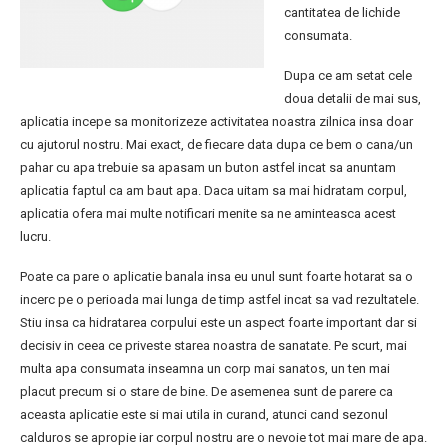
cantitatea de lichide
consumata.
Dupa ce am setat cele
doua detalii de mai sus,
aplicatia incepe sa monitorizeze activitatea noastra zilnica insa doar
cu ajutorul nostru. Mai exact, de fiecare data dupa ce bem o cana/un
pahar cu apa trebuie sa apasam un buton astfel incat sa anuntam
aplicatia faptul ca am baut apa. Daca uitam sa mai hidratam corpul,
aplicatia ofera mai multe notificari menite sa ne aminteasca acest
lucru.
Poate ca pare o aplicatie banala insa eu unul sunt foarte hotarat sa o
incerc pe o perioada mai lunga de timp astfel incat sa vad rezultatele.
Stiu insa ca hidratarea corpului este un aspect foarte important dar si
decisiv in ceea ce priveste starea noastra de sanatate. Pe scurt, mai
multa apa consumata inseamna un corp mai sanatos, un ten mai
placut precum si o stare de bine. De asemenea sunt de parere ca
aceasta aplicatie este si mai utila in curand, atunci cand sezonul
calduros se apropie iar corpul nostru are o nevoie tot mai mare de apa.