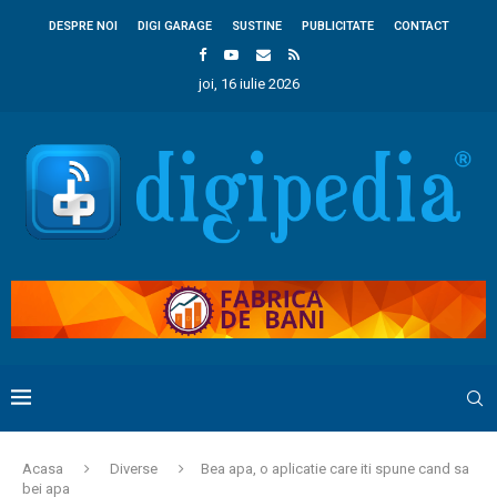
DESPRE NOI
DIGI GARAGE
SUSTINE
PUBLICITATE
CONTACT
joi, 16 iulie 2026
Acasa
Diverse
Bea apa, o aplicatie care iti spune cand sa
bei apa