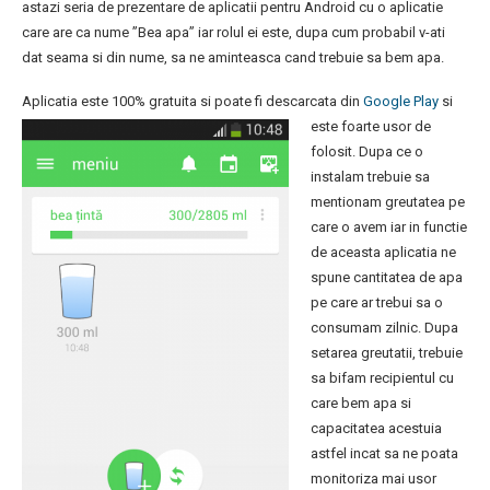
astazi seria de prezentare de aplicatii pentru Android cu o aplicatie
care are ca nume ”Bea apa” iar rolul ei este, dupa cum probabil v-ati
dat seama si din nume, sa ne aminteasca cand trebuie sa bem apa.
Aplicatia este 100% gratuita si poate fi descarcata din
Google Play
si
este foarte
usor de
folosit. Dupa ce o
instalam trebuie sa
mentionam greutatea pe
care o avem iar in functie
de aceasta aplicatia ne
spune cantitatea de apa
pe care ar trebui sa o
consumam zilnic. Dupa
setarea greutatii, trebuie
sa bifam recipientul cu
care bem apa si
capacitatea acestuia
astfel incat sa ne poata
monitoriza mai usor