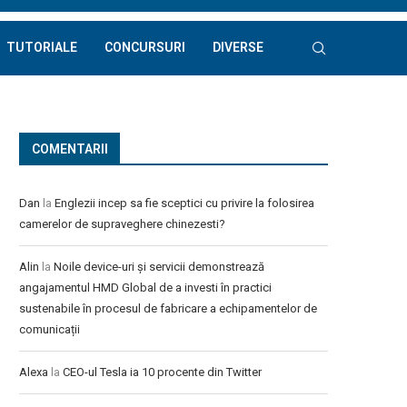
TUTORIALE
CONCURSURI
DIVERSE
COMENTARII
Dan
la
Englezii incep sa fie sceptici cu privire la folosirea
camerelor de supraveghere chinezesti?
Alin
la
Noile device-uri și servicii demonstrează
angajamentul HMD Global de a investi în practici
sustenabile în procesul de fabricare a echipamentelor de
comunicații
Alexa
la
CEO-ul Tesla ia 10 procente din Twitter