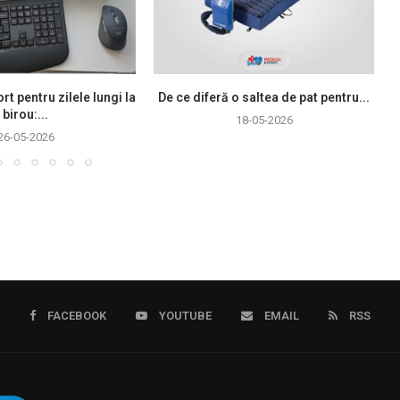
rt pentru zilele lungi la
De ce diferă o saltea de pat pentru...
birou:...
18-05-2026
26-05-2026
FACEBOOK
YOUTUBE
EMAIL
RSS