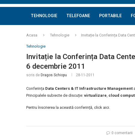
TEHNOLOGIE
TELEFOANE
PORTABILE
F
Acasa
Tehnologie
Invitație la Conferința Data C
Tehnologie
Invitație la Conferința Data Cen
6 decembrie 2011
scris de
Dragos Schiopu
28-11-2011
Conferința
Data Centers & IT Infrastructure Management
a
Principalele subiecte de discuție:
virtualizare
,
cloud comput
Pentru înscrierea la această conferință, click aici.
0 comentarii