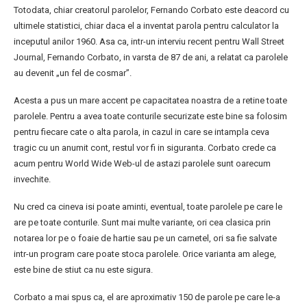
Totodata, chiar creatorul parolelor, Fernando Corbato este deacord cu
ultimele statistici, chiar daca el a inventat parola pentru calculator la
inceputul anilor 1960. Asa ca, intr-un interviu recent pentru Wall Street
Journal, Fernando Corbato, in varsta de 87 de ani, a relatat ca parolele
au devenit „un fel de cosmar”.
Acesta a pus un mare accent pe capacitatea noastra de a retine toate
parolele. Pentru a avea toate conturile securizate este bine sa folosim
pentru fiecare cate o alta parola, in cazul in care se intampla ceva
tragic cu un anumit cont, restul vor fi in siguranta. Corbato crede ca
acum pentru World Wide Web-ul de astazi parolele sunt oarecum
invechite.
Nu cred ca cineva isi poate aminti, eventual, toate parolele pe care le
are pe toate conturile. Sunt mai multe variante, ori cea clasica prin
notarea lor pe o foaie de hartie sau pe un carnetel, ori sa fie salvate
intr-un program care poate stoca parolele. Orice varianta am alege,
este bine de stiut ca nu este sigura.
Corbato a mai spus ca, el are aproximativ 150 de parole pe care le-a