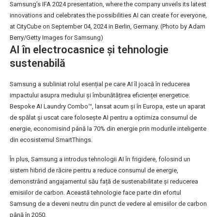
Samsung’s IFA 2024 presentation, where the company unveils its latest
innovations and celebrates the possibilities AI can create for everyone,
at CityCube on September 04, 2024 in Berlin, Germany. (Photo by Adam
Berry/Getty Images for Samsung)
AI în electrocasnice și tehnologie
sustenabilă
Samsung a subliniat rolul esențial pe care AI îl joacă în reducerea
impactului asupra mediului și îmbunătățirea eficienței energetice.
Bespoke AI Laundry Combo™, lansat acum și în Europa, este un aparat
de spălat și uscat care folosește AI pentru a optimiza consumul de
energie, economisind până la 70% din energie prin modurile inteligente
din ecosistemul SmartThings.
În plus, Samsung a introdus tehnologii AI în frigidere, folosind un
sistem hibrid de răcire pentru a reduce consumul de energie,
demonstrând angajamentul său față de sustenabilitate și reducerea
emisiilor de carbon. Această tehnologie face parte din efortul
Samsung de a deveni neutru din punct de vedere al emisiilor de carbon
până în 2050.