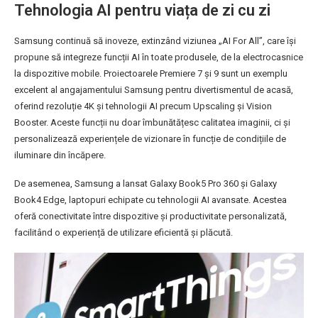
Tehnologia AI pentru viața de zi cu zi
Samsung continuă să inoveze, extinzând viziunea „AI For All”, care își
propune să integreze funcții AI în toate produsele, de la electrocasnice
la dispozitive mobile. Proiectoarele Premiere 7 și 9 sunt un exemplu
excelent al angajamentului Samsung pentru divertismentul de acasă,
oferind rezoluție 4K și tehnologii AI precum Upscaling și Vision
Booster. Aceste funcții nu doar îmbunătățesc calitatea imaginii, ci și
personalizează experiențele de vizionare în funcție de condițiile de
iluminare din încăpere.
De asemenea, Samsung a lansat Galaxy Book5 Pro 360 și Galaxy
Book4 Edge, laptopuri echipate cu tehnologii AI avansate. Acestea
oferă conectivitate între dispozitive și productivitate personalizată,
facilitând o experiență de utilizare eficientă și plăcută.