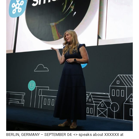
BERLIN, GERMANY – SEPTEMBER 04: <> speaks about XXXXXX at