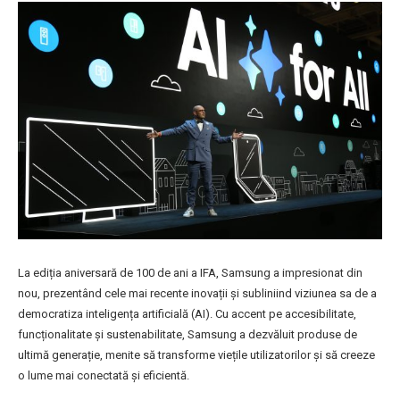
La ediția aniversară de 100 de ani a IFA, Samsung a impresionat din
nou, prezentând cele mai recente inovații și subliniind viziunea sa de a
democratiza inteligența artificială (AI). Cu accent pe accesibilitate,
funcționalitate și sustenabilitate, Samsung a dezvăluit produse de
ultimă generație, menite să transforme viețile utilizatorilor și să creeze
o lume mai conectată și eficientă.