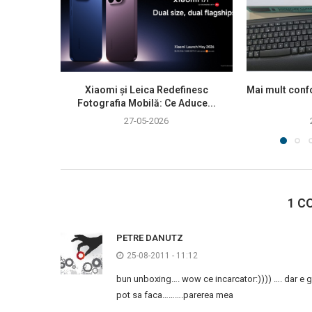
Xiaomi și Leica Redefinesc
Mai mult confo
Fotografia Mobilă: Ce Aduce...
27-05-2026
1 C
PETRE DANUTZ
25-08-2011 - 11:12
bun unboxing…. wow ce incarcator:)))) …. dar e ge
pot sa faca……….parerea mea