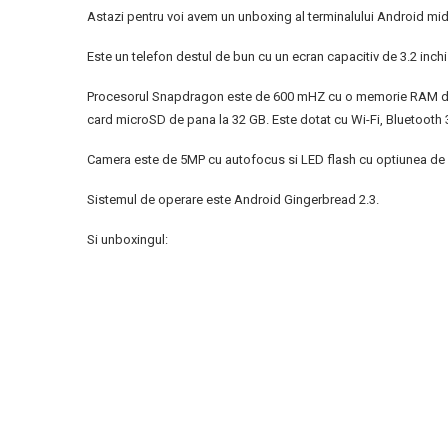
Astazi pentru voi avem un unboxing al terminalului Android mi
Este un telefon destul de bun cu un ecran capacitiv de 3.2 inchi 
Procesorul Snapdragon este de 600 mHZ cu o memorie RAM de 
card microSD de pana la 32 GB. Este dotat cu Wi-Fi, Bluetooth 
Camera este de 5MP cu autofocus si LED flash cu optiunea de f
Sistemul de operare este Android Gingerbread 2.3.
Si unboxingul: