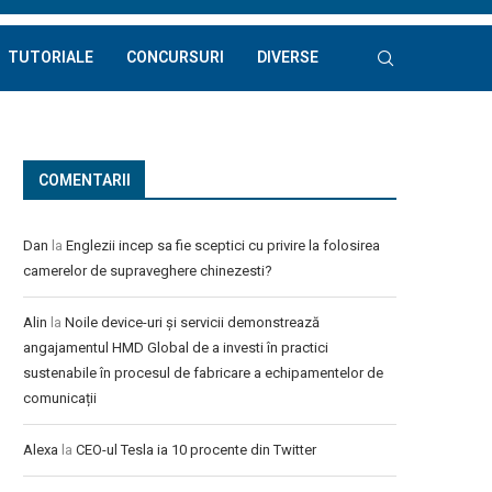
TUTORIALE
CONCURSURI
DIVERSE
COMENTARII
Dan
la
Englezii incep sa fie sceptici cu privire la folosirea
camerelor de supraveghere chinezesti?
Alin
la
Noile device-uri și servicii demonstrează
angajamentul HMD Global de a investi în practici
sustenabile în procesul de fabricare a echipamentelor de
comunicații
Alexa
la
CEO-ul Tesla ia 10 procente din Twitter