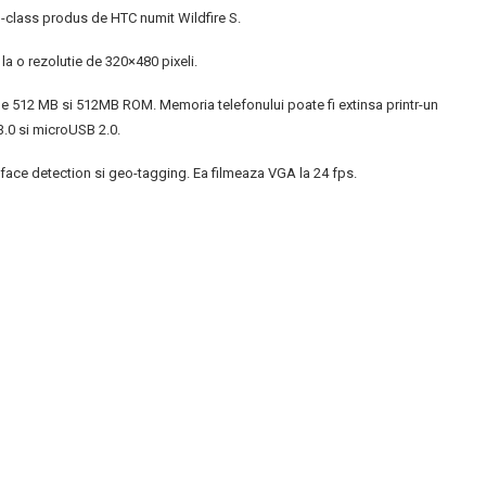
d-class produs de HTC numit Wildfire S.
la o rezolutie de 320×480 pixeli.
512 MB si 512MB ROM. Memoria telefonului poate fi extinsa printr-un
3.0 si microUSB 2.0.
ace detection si geo-tagging. Ea filmeaza VGA la 24 fps.