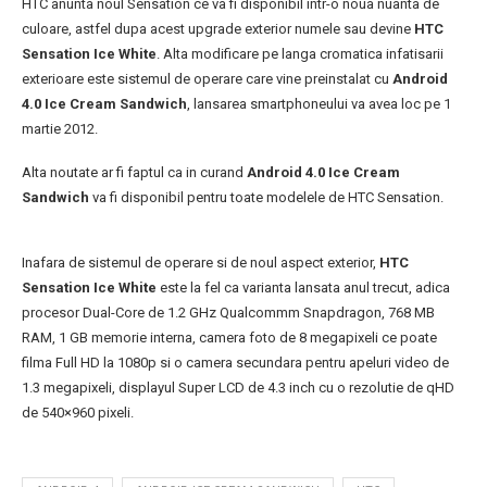
HTC anunta noul Sensation ce va fi disponibil intr-o noua nuanta de
culoare, astfel dupa acest upgrade exterior numele sau devine
HTC
Sensation Ice White
. Alta modificare pe langa cromatica infatisarii
exterioare este sistemul de operare care vine preinstalat cu
Android
4.0 Ice Cream Sandwich
, lansarea smartphoneului va avea loc pe 1
martie 2012.
Alta noutate ar fi faptul ca in curand
Android 4.0 Ice Cream
Sandwich
va fi disponibil pentru toate modelele de HTC Sensation.
Inafara de sistemul de operare si de noul aspect exterior,
HTC
Sensation Ice White
este la fel ca varianta lansata anul trecut, adica
procesor Dual-Core de 1.2 GHz Qualcommm Snapdragon, 768 MB
RAM, 1 GB memorie interna, camera foto de 8 megapixeli ce poate
filma Full HD la 1080p si o camera secundara pentru apeluri video de
1.3 megapixeli, displayul Super LCD de 4.3 inch cu o rezolutie de qHD
de 540×960 pixeli.