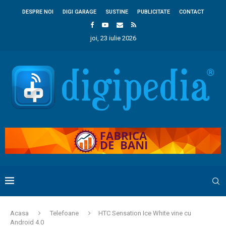
DESPRE NOI
DIGI GARAGE
SUSTINE
PUBLICITATE
CONTACT
joi, 23 iulie 2026
Acasa
Telefoane
HTC Sensation Ice White vine cu
Android 4.0