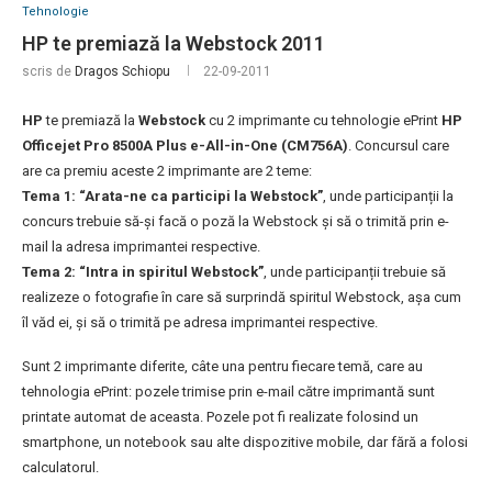
Tehnologie
HP te premiază la Webstock 2011
scris de
Dragos Schiopu
22-09-2011
HP
te premiază la
Webstock
cu 2 imprimante cu tehnologie ePrint
HP
Officejet Pro 8500A Plus e-All-in-One (CM756A)
. Concursul care
are ca premiu aceste 2 imprimante are 2 teme:
Tema 1: “Arata-ne ca participi la Webstock”
, unde participanții la
concurs trebuie să-și facă o poză la Webstock și să o trimită prin e-
mail la adresa imprimantei respective.
Tema 2: “Intra in spiritul Webstock”
, unde participanții trebuie să
realizeze o fotografie în care să surprindă spiritul Webstock, așa cum
îl văd ei, și să o trimită pe adresa imprimantei respective.
Sunt 2 imprimante diferite, câte una pentru fiecare temă, care au
tehnologia ePrint: pozele trimise prin e-mail către imprimantă sunt
printate automat de aceasta. Pozele pot fi realizate folosind un
smartphone, un notebook sau alte dispozitive mobile, dar fără a folosi
calculatorul.