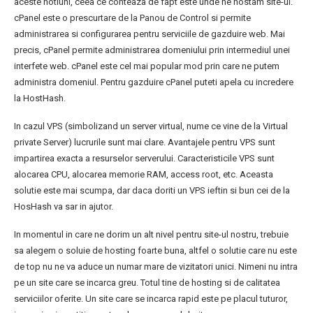
aceste notiuni, ceea ce conteaza de fapt este unde ne hostam site-ul.
cPanel este o prescurtare de la Panou de Control si permite
administrarea si configurarea pentru serviciile de gazduire web. Mai
precis, cPanel permite administrarea domeniului prin intermediul unei
interfete web. cPanel este cel mai popular mod prin care ne putem
administra domeniul. Pentru gazduire cPanel puteti apela cu incredere
la HostHash.
In cazul VPS (simbolizand un server virtual, nume ce vine de la Virtual
private Server) lucrurile sunt mai clare. Avantajele pentru VPS sunt
impartirea exacta a resurselor serverului. Caracteristicile VPS sunt
alocarea CPU, alocarea memorie RAM, access root, etc. Aceasta
solutie este mai scumpa, dar daca doriti un VPS ieftin si bun cei de la
HosHash va sar in ajutor.
In momentul in care ne dorim un alt nivel pentru site-ul nostru, trebuie
sa alegem o soluie de hosting foarte buna, altfel o solutie care nu este
de top nu ne va aduce un numar mare de vizitatori unici. Nimeni nu intra
pe un site care se incarca greu. Totul tine de hosting si de calitatea
serviciilor oferite. Un site care se incarca rapid este pe placul tuturor,