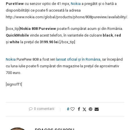
PureView
cu senzor optic de 41 mpx,
Nokia
a pregătit și o hartă a
disponibilității ce poate fi accesată la adresa
http://www.nokia.com/global/products/phone/808pureview/availability/.
[box_tip]
Nokia 808 Pureview
poate fi cumpărat acum și din România.
QuickMobile
vinde acest telefon, în variantele de culoare
black
,
red
și
white
la prețul de
3199.90 lei
.[/box_tip]
Nokia
PurePiew 808 a fost ieri
lansat oficial și în România
, iar începând
cu luna iulie poate fi cumpărat din magazine la prețul de aproximativ
700 euro.
[signoff1]
0 comentarii
0