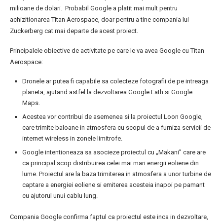
milioane de dolari. Probabil Google a platit mai mult pentru
achizitionarea Titan Aerospace, doar pentru a tine compania lui
Zuckerberg cat mai departe de acest proiect.
Principalele obiective de activitate pe care le va avea Google cu Titan
Aerospace:
Dronele ar putea fi capabile sa colecteze fotografii de pe intreaga
planeta, ajutand astfel la dezvoltarea Google Eath si Google
Maps.
Acestea vor contribui de asemenea si la proiectul Loon Google,
care trimite baloane in atmosfera cu scopul de a furniza servicii de
internet wireless in zonele limitrofe.
Google intentioneaza sa asocieze proiectul cu „Makani” care are
ca principal scop distribuirea celei mai mari energii eoliene din
lume. Proiectul are la baza trimiterea in atmosfera a unor turbine de
captare a energiei eoliene si emiterea acesteia inapoi pe pamant
cu ajutorul unui cablu lung.
Compania Google confirma faptul ca proiectul este inca in dezvoltare,