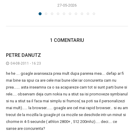
27-05-2026
1 COMENTARIU
PETRE DANUTZ
04-08-2011 - 16:23
he he …. goagle avanseaza prea mult dupa parerea mea…. defap ar fi
mai bine sa spui ca are cele mai bune idei iar concurenta cam nu
prea……. asta inseamna ca o sa acapareze cam tot si sunt parti bune si
rele….. observam deja cum nokia nu a stiut sa isi promoveze symbianul
si nu a stiut sa il faca mai simplu si frumos( sa poti sa il personalizezi
mai mult)…… la browser……. goagle are cel mai rapid browser… si eu am
trecut de la mozilla la goagle pt ca mozile se deschide intr-un minut si
chorme in 4-5 secunde ( athlon 2800+ , 512 200mhz)….. deci…. ce
sanse are concurenta?