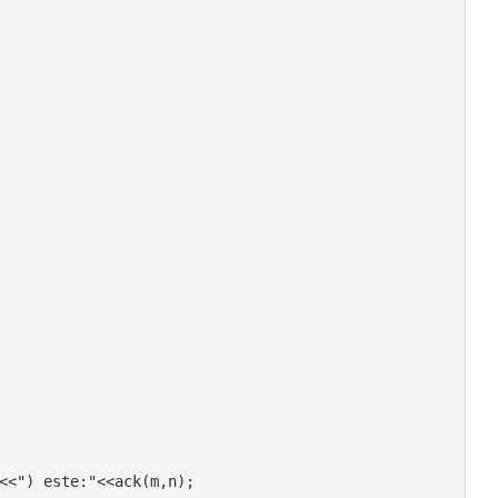
n<<") este:"<<ack(m,n);