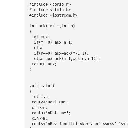
#include <conio.h>
#include <stdio.h>
#include <iostream.h>
int ack(int m,int n)
{
 int aux;
  if(m==0) aux=n-1;
  else 
  if(n==0) aux=ack(m-1,1);
  else aux=ack(m-1,ack(m,n-1));
 return aux;
}
void main()
{
 int m,n;
 cout<<"Dati n=";
 cin>>n;
 cout<<"nDati m=";
 cin>>m;
 cout<<"nRez functiei Akermann("<<m<<","<<