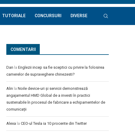
TUTORIALE
CONCURSURI
DIVERSE
COMENTARII
Dan
la
Englezii incep sa fie sceptici cu privire la folosirea
camerelor de supraveghere chinezesti?
Alin
la
Noile device-uri și servicii demonstrează
angajamentul HMD Global de a investi în practici
sustenabile în procesul de fabricare a echipamentelor de
comunicații
Alexa
la
CEO-ul Tesla ia 10 procente din Twitter