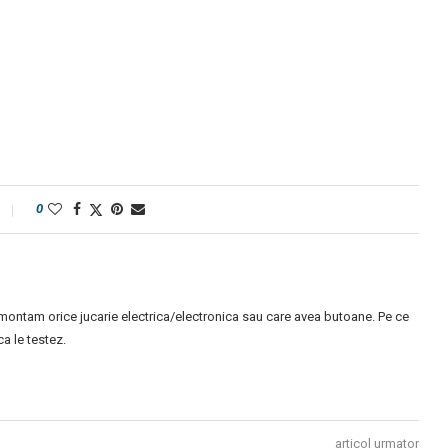
0
montam orice jucarie electrica/electronica sau care avea butoane. Pe ce
 le testez.
articol urmator