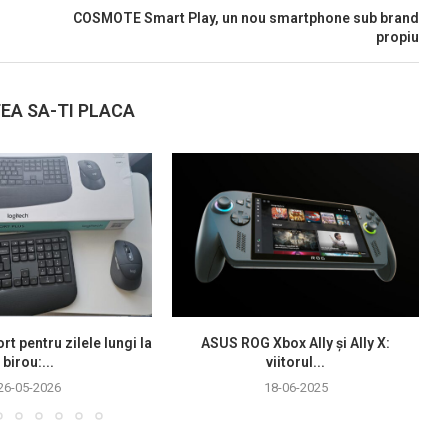
COSMOTE Smart Play, un nou smartphone sub brand
propiu
EA SA-TI PLACA
rt pentru zilele lungi la
ASUS ROG Xbox Ally și Ally X:
birou:...
viitorul...
26-05-2026
18-06-2025