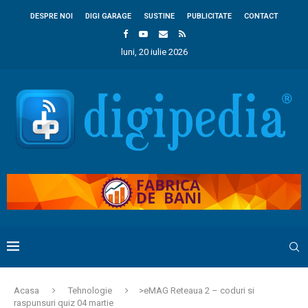
DESPRE NOI
DIGI GARAGE
SUSTINE
PUBLICITATE
CONTACT
luni, 20 iulie 2026
Acasa
Tehnologie
>eMAG Reteaua 2 – coduri si
raspunsuri quiz 04 martie