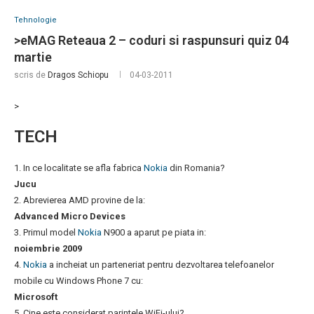
Tehnologie
>eMAG Reteaua 2 – coduri si raspunsuri quiz 04
martie
scris de
Dragos Schiopu
04-03-2011
>
TECH
1. In ce localitate se afla fabrica
Nokia
din Romania?
Jucu
2. Abrevierea AMD provine de la:
Advanced Micro Devices
3. Primul model
Nokia
N900 a aparut pe piata in:
noiembrie 2009
4.
Nokia
a incheiat un parteneriat pentru dezvoltarea telefoanelor
mobile cu Windows Phone 7 cu:
Microsoft
5. Cine este considerat parintele WiFi-ului?