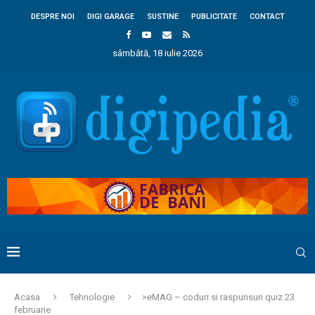
DESPRE NOI
DIGI GARAGE
SUSTINE
PUBLICITATE
CONTACT
sâmbătă, 18 iulie 2026
Acasa
Tehnologie
>eMAG – coduri si raspunsuri quiz 23
februarie