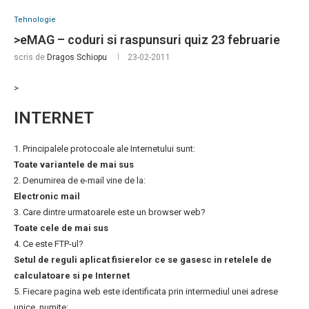
Tehnologie
>eMAG – coduri si raspunsuri quiz 23 februarie
scris de
Dragos Schiopu
23-02-2011
>
INTERNET
1. Principalele protocoale ale Internetului sunt:
Toate variantele de mai sus
2. Denumirea de e-mail vine de la:
Electronic mail
3. Care dintre urmatoarele este un browser web?
Toate cele de mai sus
4. Ce este FTP-ul?
Setul de reguli aplicat fisierelor ce se gasesc in retelele de
calculatoare si pe Internet
5. Fiecare pagina web este identificata prin intermediul unei adrese
unice, numite: