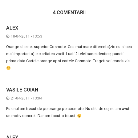
4 COMENTARII
ALEX
18-04-2011 - 13:53
Orange-ul e net superior Cosmote. Cea mai mare diferenta(zic eu si cea
mai importanta) e claritatea vocii. Luati 2 telefoane identice, puneti
prima data Cartele orange apoi cartele Cosmote. Trageti voi concluzia
VASILE GOIAN
21-04-2011 - 13:04
Eu unul am trecut de pe orange pe cosmote. Nu stiu de ce, nu am avut
un motiv concret. Dar am facut-o totusi.
ALEX