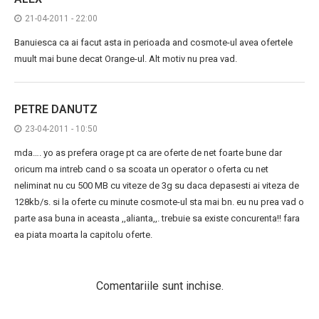
21-04-2011 - 22:00
Banuiesca ca ai facut asta in perioada and cosmote-ul avea ofertele
muult mai bune decat Orange-ul. Alt motiv nu prea vad.
PETRE DANUTZ
23-04-2011 - 10:50
mda…. yo as prefera orage pt ca are oferte de net foarte bune dar
oricum ma intreb cand o sa scoata un operator o oferta cu net
neliminat nu cu 500 MB cu viteze de 3g su daca depasesti ai viteza de
128kb/s. si la oferte cu minute cosmote-ul sta mai bn. eu nu prea vad o
parte asa buna in aceasta ,,alianta,,. trebuie sa existe concurenta!! fara
ea piata moarta la capitolu oferte.
Comentariile sunt inchise.