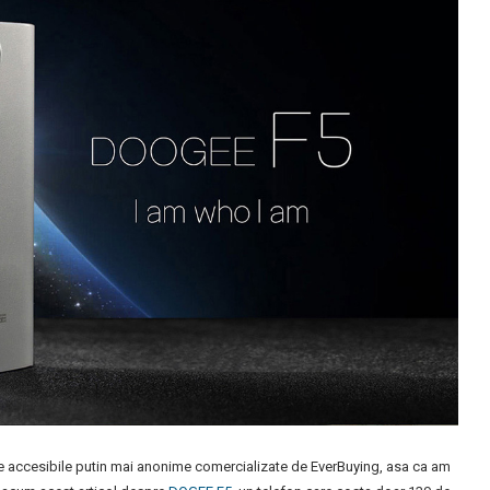
ane accesibile putin mai anonime comercializate de EverBuying, asa ca am