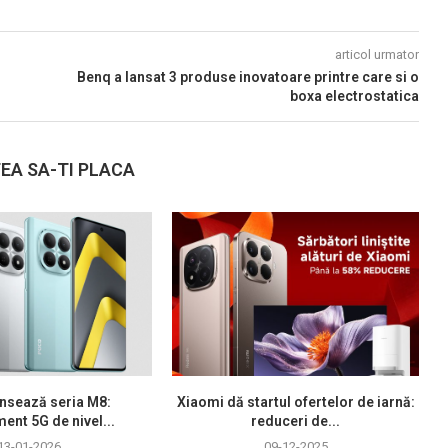
articol urmator
Benq a lansat 3 produse inovatoare printre care si o
boxa electrostatica
EA SA-TI PLACA
nsează seria M8:
Xiaomi dă startul ofertelor de iarnă:
ment 5G de nivel...
reduceri de...
13-01-2026
09-12-2025