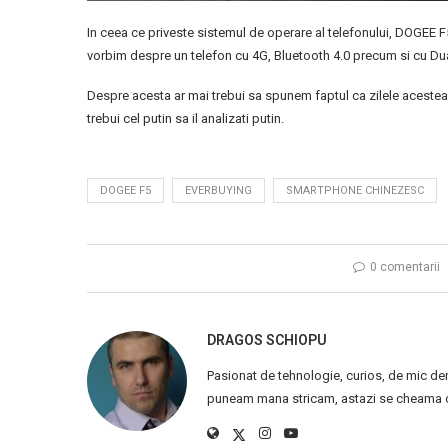
In ceea ce priveste sistemul de operare al telefonului, DOGEE
vorbim despre un telefon cu 4G, Bluetooth 4.0 precum si cu Du
Despre acesta ar mai trebui sa spunem faptul ca zilele acestea
trebui cel putin sa il analizati putin.
DOGEE F5
EVERBUYING
SMARTPHONE CHINEZESC
0 comentarii
DRAGOS SCHIOPU
Pasionat de tehnologie, curios, de mic de
puneam mana stricam, astazi se cheama ca