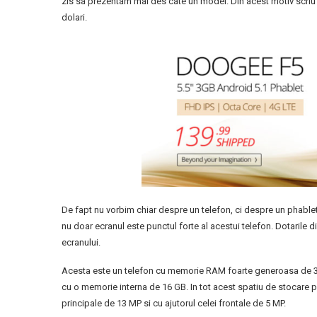
zis sa prezentam mai des cate un model. Din acest motiv scri
dolari.
De fapt nu vorbim chiar despre un telefon, ci despre un phable
nu doar ecranul este punctul forte al acestui telefon. Dotarile 
ecranului.
Acesta este un telefon cu memorie RAM foarte generoasa de 3
cu o memorie interna de 16 GB. In tot acest spatiu de stocare 
principale de 13 MP si cu ajutorul celei frontale de 5 MP.