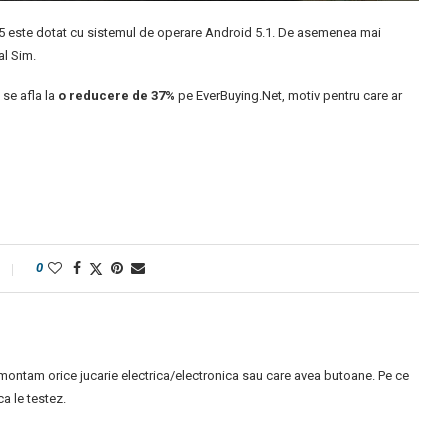
 F5 este dotat cu sistemul de operare Android 5.1. De asemenea mai
al Sim.
 se afla la
o reducere de 37%
pe EverBuying.Net, motiv pentru care ar
0
montam orice jucarie electrica/electronica sau care avea butoane. Pe ce
 le testez.