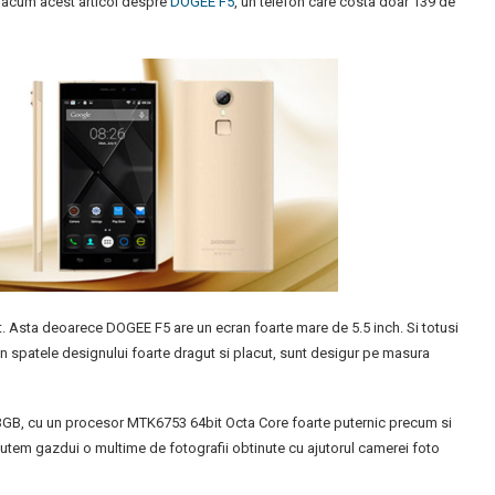
u acum acest articol despre
DOGEE F5
, un telefon care costa doar 139 de
t. Asta deoarece DOGEE F5 are un ecran foarte mare de 5.5 inch. Si totusi
din spatele designului foarte dragut si placut, sunt desigur pe masura
GB, cu un procesor MTK6753 64bit Octa Core foarte puternic precum si
putem gazdui o multime de fotografii obtinute cu ajutorul camerei foto