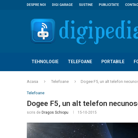
DESPRE NOI
DIGI GARAGE
SUSTINE
PUBLICITATE
CONTA
TEHNOLOGIE
TELEFOANE
PORTABILE
F
Acasa
Telefoane
Dogee F5, un alt telefon necunosc
Telefoane
Dogee F5, un alt telefon necunoscu
scris de
Dragos Schiopu
15-10-2015