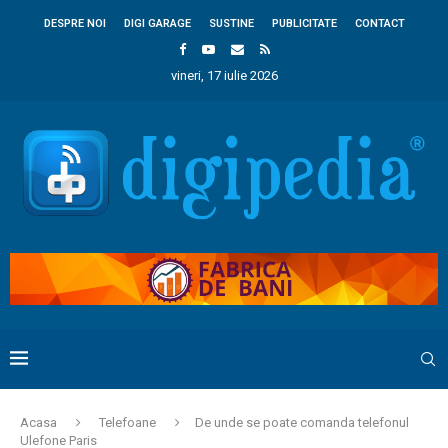
DESPRE NOI
DIGI GARAGE
SUSTINE
PUBLICITATE
CONTACT
vineri, 17 iulie 2026
Acasa
Telefoane
De unde se poate comanda telefonul
Ulefone Paris