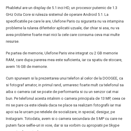
Phabletul are un display de 5.1 inci HD, un procesor puternic de 1.3
GHz Octa Core si ruleaza sistemul de operare Android 5.1. La
specificatiile pe care le are, Ulefone Paris cu siguranta nu va intampina
probleme la rularea diferitelor aplicatii uzuale, dar chiar si asa, nu va
avea probleme foarte mari nici la cele care consuma ceva mai multe
resurse.
Pe partea de memorie, Ulefone Paris vine integrat cu 2 GB memorie
RAM, care dupa parerea mea este suficienta, iar ca spatiu de stocare,
avem 16 GB de memorie.
Cum spuneam si la prezentarea unui telefon al celor de la DOOGEE, ca
si fotograf amator, in primul rand, urmaresc foarte mult ca telefonul sa
aiba o camera cat se poate de performanta si cu un senzor cat mai
bun. Pe telefonul acesta intalnim o camera principala de 13 MP, ceea ce
mi se pare ca este ideala daca ne place sa realizam fotografii iar mai
apoi sa le urcam pe retelele de socializare, in special, desigur, pe
Instagram. Totodata, avem si o camera secundara de 5 MP cu care ne
putem face selfie-uri in voie, dar si sa vorbim cu apropiatii pe Skype