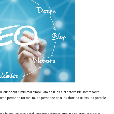
gul cunoscut nimic mai simplu am sa-ti las aici cateva idei interesante
ltima perioada tot mai multe persoane ce si-au dorit sa-si expuna parerile
 a le explica mici detalii esentiale despre cum iti poti crea un blog si