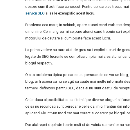
despre cum il poti face cunoscut. Pentru cei care au trecut mai 
servicii SEO
si sa le exemplific acest lucru.
Problema cea mare, in schimb, apare atunci cand vorbesc despr
din online. Cel mai greu mi se pare atunci cand trebuie sa-i ex
motorului de cautare si cum poate face acest lucru.
La prima vedere nu pare atat de greu sa-i explici lucruri de genul,
legate de SEO, lucrurile se complica un pic mai ales atunci can
blogul respectiv.
O alta problema tipica pe care o au persoanele ce vor un blog, 
blog, ar fi aceea ca nu se agit sa caute mai multe informatii de
termenii definitorii pentru SEO, daca ei nu sunt destul de recepti
Chiar daca ai posibilitatea sa-i trimiti pe diverse bloguri si foru
ce sa nu recunosc sunt persoane ce le dai mici franturi din inform
aplicandu-le intr-un mod cat mai corect si coerent pe blogul lor
Dar aici repet depinde foarte mult si de vointa oamenilor nu nu