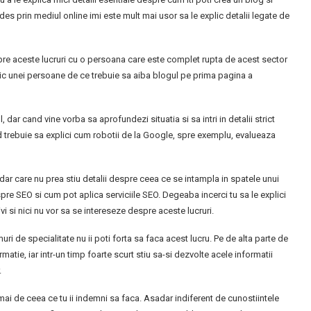
des prin mediul online imi este mult mai usor sa le explic detalii legate de
e aceste lucruri cu o persoana care este complet rupta de acest sector
plic unei persoane de ce trebuie sa aiba blogul pe prima pagina a
 dar cand vine vorba sa aprofundezi situatia si sa intri in detalii strict
d trebuie sa explici cum robotii de la Google, spre exemplu, evalueaza
dar care nu prea stiu detalii despre ceea ce se intampla in spatele unui
spre SEO si cum pot aplica serviciile SEO. Degeaba incerci tu sa le explici
vi si nici nu vor sa se intereseze despre aceste lucruri.
muri de specialitate nu ii poti forta sa faca acest lucru. Pe de alta parte de
atie, iar intr-un timp foarte scurt stiu sa-si dezvolte acele informatii
.
mai de ceea ce tu ii indemni sa faca. Asadar indiferent de cunostiintele