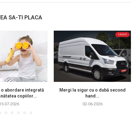
EA SA-TI PLACA
 o abordare integrată
Mergi la sigur cu o dubă second
nătatea copiilor...
hand...
15-07-2026
02-06-2026