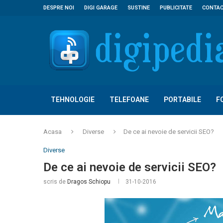
DESPRE NOI
DIGI GARAGE
SUSTINE
PUBLICITATE
CONTA
TEHNOLOGIE
TELEFOANE
PORTABILE
F
Acasa
Diverse
De ce ai nevoie de servicii SEO?
Diverse
De ce ai nevoie de servicii SEO?
scris de
Dragos Schiopu
31-10-2016