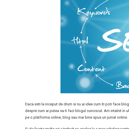
Daca esti la inceput de drum si nu ai idee cum iti poti face blo
despre cum ai putea sa-ti faci blogul cunoscut. Am intalnit in u
pe o platforma online, blog sau mai bine spus un jurnal online.
Si de foarte multe ori a trebuit sa apelez la a mea rabdare pentru