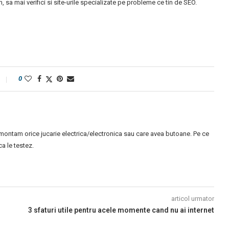
, sa mai verifici si site-urile specializate pe probleme ce tin de SEO.
0
montam orice jucarie electrica/electronica sau care avea butoane. Pe ce
 le testez.
articol urmator
3 sfaturi utile pentru acele momente cand nu ai internet