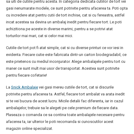
sa uiti de cutiile pentru acesta. In categoria dedicata cutiilor de tort vei
gasi nenumarate modele, ce sunt potrivite pentru afacerea ta. Poti opta
cu incredere atat pentru cutii de tort inchise, cat si cu fereastra, astfel
incat acestea sa devina un ambalaj inedit pentru fiecare tort. Le poti
achizitiona pe aceste in diverse marimi, pentru a se potrivi atat
torturilor mai mari, cat si celor mai mici.
Cutiile de tort pot fi atat simple, cat si cu diverse printuri ce vor iesi in
evidenta. Fiecare cutie este fabricata dintr-un carton biodegradabil, ce
este prietenos cu mediul inconjurator. Alege ambalajele pentru tort cu
maner ce sunt mult mai usor de transportat. Acestea sunt potrivite
pentru fiecare cofetarie!
La
Snick Ambalaje
vei gasi mereu cutiile de tort, cat si discurile
potrivite pentru afacerea ta. Astfel, fiecare tort ambalat va arata inedit
si te vei bucura de acest lucru. Micile detalii fac diferenta, iar in cazul
ambalajelor, trebuie sa le alegeti pe cele premium de fiecare data.
Plaseaza o comanda ce sa contina toate ambalajele necesare pentru
afacerea ta, iar ulterior le poti recomanda si cunoscutilor acest
magazin online specializat.