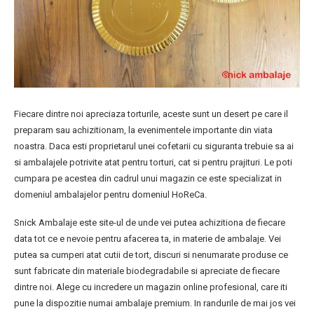
Fiecare dintre noi apreciaza torturile, aceste sunt un desert pe care il
preparam sau achizitionam, la evenimentele importante din viata
noastra. Daca esti proprietarul unei cofetarii cu siguranta trebuie sa ai
si ambalajele potrivite atat pentru torturi, cat si pentru prajituri. Le poti
cumpara pe acestea din cadrul unui magazin ce este specializat in
domeniul ambalajelor pentru domeniul HoReCa.
Snick Ambalaje este site-ul de unde vei putea achizitiona de fiecare
data tot ce e nevoie pentru afacerea ta, in materie de ambalaje. Vei
putea sa cumperi atat cutii de tort, discuri si nenumarate produse ce
sunt fabricate din materiale biodegradabile si apreciate de fiecare
dintre noi. Alege cu incredere un magazin online profesional, care iti
pune la dispozitie numai ambalaje premium. In randurile de mai jos vei