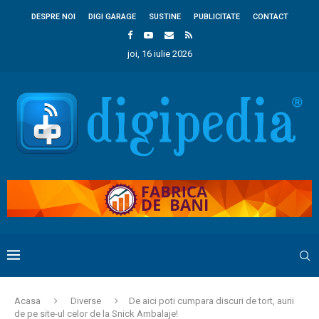
DESPRE NOI
DIGI GARAGE
SUSTINE
PUBLICITATE
CONTACT
joi, 16 iulie 2026
Acasa
Diverse
De aici poti cumpara discuri de tort, aurii
de pe site-ul celor de la Snick Ambalaje!