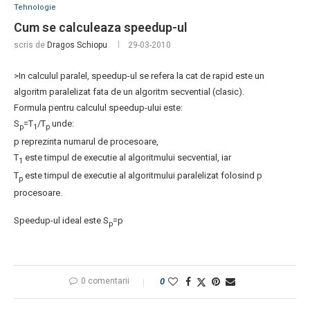
Tehnologie
Cum se calculeaza speedup-ul
scris de
Dragos Schiopu
29-03-2010
>In calculul paralel, speedup-ul se refera la cat de rapid este un
algoritm paralelizat fata de un algoritm secvential (clasic).
Formula pentru calculul speedup-ului este:
S
=T
/T
unde:
p
1
p
p reprezinta numarul de procesoare,
T
este timpul de executie al algoritmului secvential, iar
1
T
este timpul de executie al algoritmului paralelizat folosind p
p
procesoare.
Speedup-ul ideal este S
=p
p
0 comentarii
0